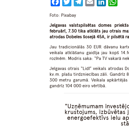
Facebook
Twitter
Telegram
Email
Linke
Wh
Foto: Pixabay
Jelgavas valstspilsētas domes priekš
februārī, 7.30 tika atklāts jau otrais m
atrodas Dobeles šosejā 45A, ir pilsētā ra
Jau tradicionālās 30 EUR dāvanu kartes
veikala atklāšanu gaidīja jau kopš 14.
rozīnēm. Modris saka: “Pa TV vakarā nek
Jelgavas otrais “Lidl” veikals atrodas 
kv.m. plašu tirdzniecības zāli. Gandrīz 
300 metru garumā. Veikala apkārtējās 
gandrīz 104 000 eiro vērtībā.
Uzņēmumam investējot 
krustojums, izbūvētas j
energoefektīvs ielu ap
st