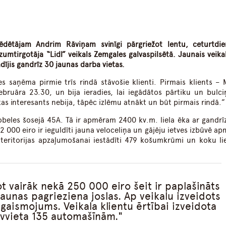
dIn
atsApp
sēdētājam Andrim Rāviņam svinīgi pārgriežot lentu, ceturtdie
azumtirgotāja “Lidl” veikals Zemgales galvaspilsētā. Jaunais veika
dījis gandrīz 30 jaunas darba vietas.
 saņēma pirmie trīs rindā stāvošie klienti. Pirmais klients – 
februāra 23.30, un bija ieradies, lai iegādātos pārtiku un bulci
as interesants nebija, tāpēc izlēmu atnākt un būt pirmais rindā.”
Dobeles šosejā 45A. Tā ir apmēram 2400 kv.m. liela ēka ar gandrī
82 000 eiro ir ieguldīti jauna veloceliņa un gājēju ietves izbūvē 
teritorijas apzaļumošanai iestādīti 479 košumkrūmi un koku lie
vairāk nekā 250 000 eiro šeit ir paplašināts
aunas pagrieziena joslas. Ap veikalu izveidots
gaismojums. Veikala klientu ērtībai izveidota
āvvieta 135 automašīnām.