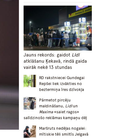
Jauns rekords: gaidot
LIdl
atklāšanu Ķekavā, rindā gaida
vairāk nekē 13 stundas
RD rakstniecei Gundegai
Repšei liek izvākties no
beztermiņa īres dzīvokļa
Pārmetot pircēju
maldināšanu,
Lidl
un
Maxima
«saiet ragos»
salīdzinošo reklāmas kampaņu dēļ
Maršruts nedēļas nogalei:
mītiskie tēli smiltīs Jelgavā