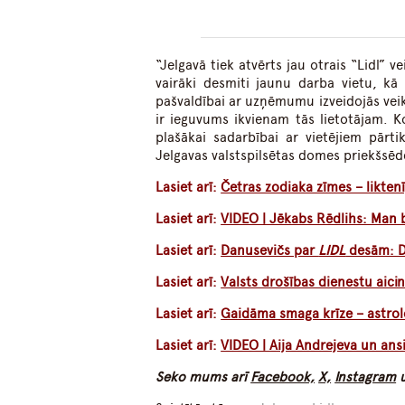
“Jelgavā tiek atvērts jau otrais “Lidl” 
vairāki desmiti jaunu darba vietu, kā 
pašvaldībai ar uzņēmumu izveidojās vei
ir ieguvums ikvienam tās lietotājam. K
plašākai sadarbībai ar vietējiem pārti
Jelgavas valstspilsētas domes priekšsēd
Lasiet arī:
Četras zodiaka zīmes – liktenī
Lasiet arī:
VIDEO | Jēkabs Rēdlihs: Man b
Lasiet arī:
Danusevičs par
LIDL
desām: D
Lasiet arī:
Valsts drošības dienestu aicin
Lasiet arī:
Gaidāma smaga krīze – astrolo
Lasiet arī:
VIDEO | Aija Andrejeva un ans
Seko mums arī
Facebook,
X,
Instagram