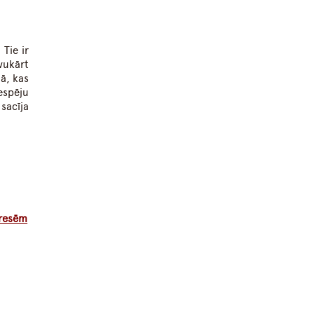
Tie ir
vukārt
ā, kas
espēju
sacīja
eresēm