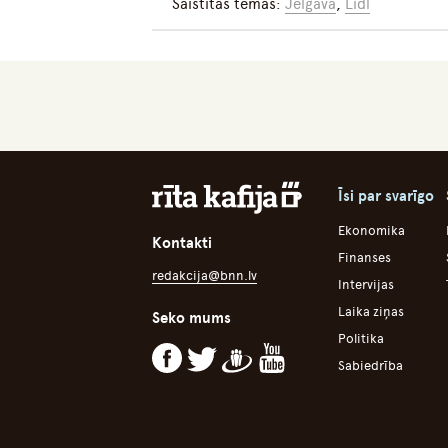
Saistītās tēmas:
Jelgava
,
Lidl
Īsi par svarīgo
Ekonomika
Kontakti
Finanses
redakcija@bnn.lv
Intervijas
Laika ziņas
Seko mums
Politika
Sabiedrība