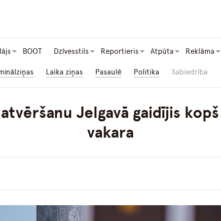
lājs
BOOT
Dzīvesstils
Reportieris
Atpūta
Reklāma
minālziņas
Laika ziņas
Pasaulē
Politika
Sabiedrība
atvēršanu Jelgavā gaidījis kopš
vakara