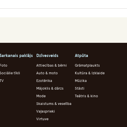
Sarkanais paklājs
Dzīvesveids
Atpūta
Foto
Attiecības & bērni
Grāmatplaukts
Sociālie tīkli
Auto & moto
Kultūra & Izklaide
TV
Ezotērika
Mūzika
Mājoklis & dārzs
Stāsti
Mode
Teātris & kino
Skaistums & veselība
Vaļasprieki
Virtuve