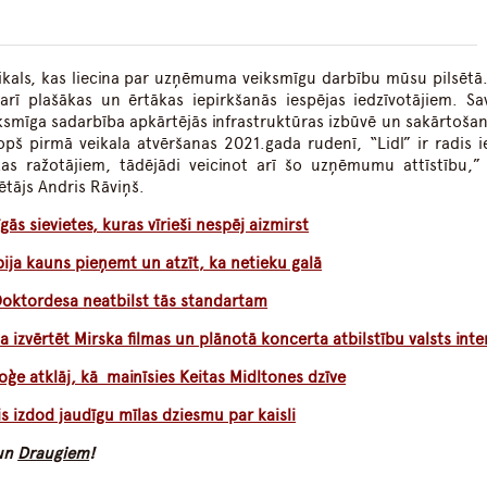
veikals, kas liecina par uzņēmuma veiksmīgu darbību mūsu pilsētā. 
arī plašākas un ērtākas iepirkšanās iespējas iedzīvotājiem. Sa
ksmīga sadarbība apkārtējās infrastruktūras izbūvē un sakārtošan
opš pirmā veikala atvēršanas 2021.gada rudenī, “Lidl” ir radis i
kas ražotājiem, tādējādi veicinot arī šo uzņēmumu attīstību,” 
ētājs Andris Rāviņš.
gās sievietes, kuras vīrieši nespēj aizmirst
ija kauns pieņemt un atzīt, ka netieku galā
oktordesa neatbilst tās standartam
a izvērtēt Mirska filmas un plānotā koncerta atbilstību valsts int
ģe atklāj, kā mainīsies Keitas Midltones dzīve
is izdod jaudīgu mīlas dziesmu par kaisli
un
Draugiem
!