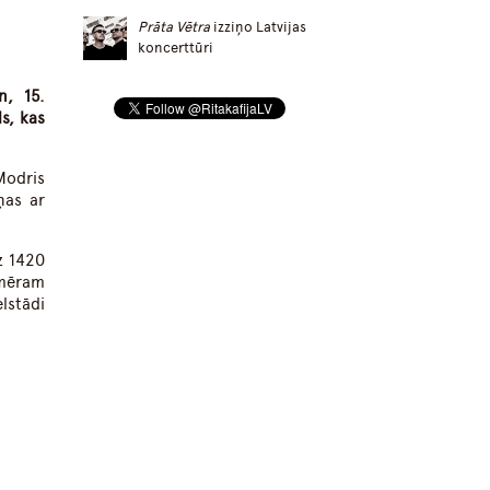
Prāta Vētra
izziņo Latvijas
koncerttūri
n, 15.
ls, kas
Modris
ņas ar
z 1420
apmēram
lstādi