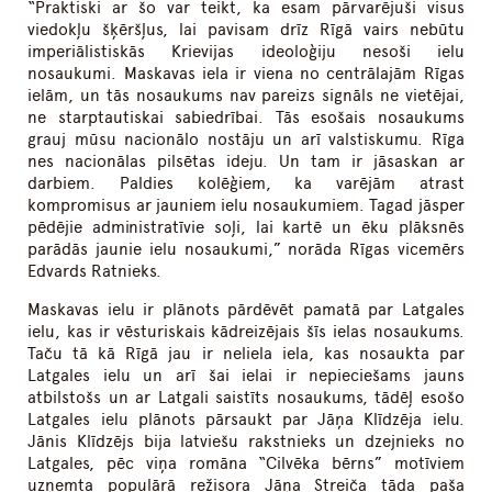
“Praktiski ar šo var teikt, ka esam pārvarējuši visus
viedokļu šķēršļus, lai pavisam drīz Rīgā vairs nebūtu
imperiālistiskās Krievijas ideoloģiju nesoši ielu
nosaukumi. Maskavas iela ir viena no centrālajām Rīgas
ielām, un tās nosaukums nav pareizs signāls ne vietējai,
ne starptautiskai sabiedrībai. Tās esošais nosaukums
grauj mūsu nacionālo nostāju un arī valstiskumu. Rīga
nes nacionālas pilsētas ideju. Un tam ir jāsaskan ar
darbiem. Paldies kolēģiem, ka varējām atrast
kompromisus ar jauniem ielu nosaukumiem. Tagad jāsper
pēdējie administratīvie soļi, lai kartē un ēku plāksnēs
parādās jaunie ielu nosaukumi,” norāda Rīgas vicemērs
Edvards Ratnieks.
Maskavas ielu ir plānots pārdēvēt pamatā par Latgales
ielu, kas ir vēsturiskais kādreizējais šīs ielas nosaukums.
Taču tā kā Rīgā jau ir neliela iela, kas nosaukta par
Latgales ielu un arī šai ielai ir nepieciešams jauns
atbilstošs un ar Latgali saistīts nosaukums, tādēļ esošo
Latgales ielu plānots pārsaukt par Jāņa Klīdzēja ielu.
Jānis Klīdzējs bija latviešu rakstnieks un dzejnieks no
Latgales, pēc viņa romāna “Cilvēka bērns” motīviem
uzņemta populārā režisora Jāņa Streiča tāda paša