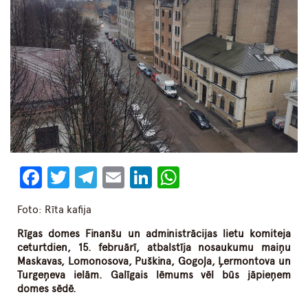
Facebook
Twitter
Telegram
Email
LinkedIn
WhatsApp
Foto: Rīta kafija
Rīgas domes Finanšu un administrācijas lietu komiteja
ceturtdien, 15. februārī, atbalstīja nosaukumu maiņu
Maskavas, Lomonosova, Puškina, Gogoļa, Ļermontova un
Turgeņeva ielām. Galīgais lēmums vēl būs jāpieņem
domes sēd
ē.