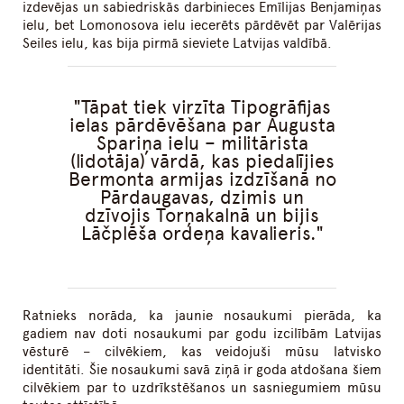
izdevējas un sabiedriskās darbinieces Emīlijas Benjamiņas
ielu, bet Lomonosova ielu iecerēts pārdēvēt par Valērijas
Seiles ielu, kas bija pirmā sieviete Latvijas valdībā.
Tāpat tiek virzīta Tipogrāfijas
ielas pārdēvēšana par Augusta
Spariņa ielu – militārista
(lidotāja) vārdā, kas piedalījies
Bermonta armijas izdzīšanā no
Pārdaugavas, dzimis un
dzīvojis Torņakalnā un bijis
Lāčplēša ordeņa kavalieris.
Ratnieks norāda, ka jaunie nosaukumi pierāda, ka
gadiem nav doti nosaukumi par godu izcilībām Latvijas
vēsturē – cilvēkiem, kas veidojuši mūsu latvisko
identitāti. Šie nosaukumi savā ziņā ir goda atdošana šiem
cilvēkiem par to uzdrīkstēšanos un sasniegumiem mūsu