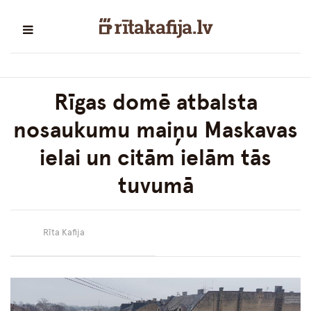
Rīgas domē atbalsta
nosaukumu maiņu Maskavas
ielai un citām ielām tās
tuvumā
Rīta Kafija