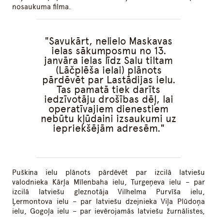
nosaukuma filma.
Savukārt, nelielo Maskavas
ielas sākumposmu no 13.
janvāra ielas līdz Salu tiltam
(Lāčplēša ielai) plānots
pārdēvēt par Lastādijas ielu.
Tas pamatā tiek darīts
iedzīvotāju drošības dēļ, lai
operatīvajiem dienestiem
nebūtu kļūdaini izsaukumi uz
iepriekšējām adresēm.
Puškina ielu plānots pārdēvēt par izcilā latviešu
valodnieka Kārļa Mīlenbaha ielu, Turgeņeva ielu – par
izcilā latviešu gleznotāja Vilhelma Purvīša ielu,
Ļermontova ielu – par latviešu dzejnieka Viļa Plūdoņa
ielu, Gogoļa ielu – par ievērojamās latviešu žurnālistes,