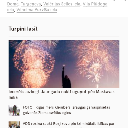
Dome
,
Turgeņeva
,
Valērijas Seiles iela
,
Viļa Plūdoņa
iela
,
Vilhelma Purvīša iela
Turpini lasīt
Iecerēts aizliegt Jaungada naktī uguņot pēc Maskavas
laika
FOTO | Rīgas mērs Kleinbers izraugās galvaspilsētas
galvenās Ziemassvētku egles
VDD rosina saukt Rosļikovu pie kriminālatbildības par