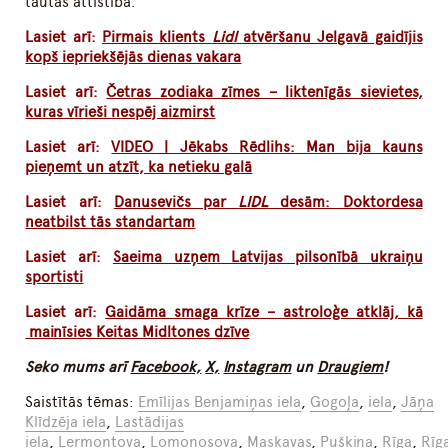
tautas attīstībā.
Lasiet arī:
Pirmais klients
Lidl
atvēršanu Jelgavā gaidījis
kopš iepriekšējās dienas vakara
Lasiet arī:
Četras zodiaka zīmes – liktenīgās sievietes,
kuras vīrieši nespēj aizmirst
Lasiet arī:
VIDEO | Jēkabs Rēdlihs: Man bija kauns
pieņemt un atzīt, ka netieku galā
Lasiet arī:
Danusevičs par
LIDL
desām: Doktordesa
neatbilst tās standartam
Lasiet arī:
Saeima uzņem Latvijas pilsonībā ukraiņu
sportisti
Lasiet arī:
Gaidāma smaga krīze – astroloģe atklāj, kā
mainīsies Keitas Midltones dzīve
Seko mums arī
Facebook,
X,
Instagram
un
Draugiem
!
Saistītās tēmas:
Emīlijas Benjamiņas iela
,
Gogoļa
,
iela
,
Jāņa
Klīdzēja iela
,
Lastādijas
iela
,
Ļermontova
,
Lomonosova
,
Maskavas
,
Puškina
,
Rīga
,
Rīg