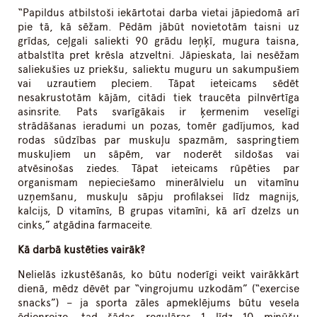
“Papildus atbilstoši iekārtotai darba vietai jāpiedomā arī
pie tā, kā sēžam. Pēdām jābūt novietotām taisni uz
grīdas, ceļgali saliekti 90 grādu leņķī, mugura taisna,
atbalstīta pret krēsla atzveltni. Jāpieskata, lai nesēžam
saliekušies uz priekšu, saliektu muguru un sakumpušiem
vai uzrautiem pleciem. Tāpat ieteicams sēdēt
nesakrustotām kājām, citādi tiek traucēta pilnvērtīga
asinsrite. Pats svarīgākais ir ķermenim veselīgi
strādāšanas ieradumi un pozas, tomēr gadījumos, kad
rodas sūdzības par muskuļu spazmām, saspringtiem
muskuļiem un sāpēm, var noderēt sildošas vai
atvēsinošas ziedes. Tāpat ieteicams rūpēties par
organismam nepieciešamo minerālvielu un vitamīnu
uzņemšanu, muskuļu sāpju profilaksei līdz magnijs,
kalcijs, D vitamīns, B grupas vitamīni, kā arī dzelzs un
cinks,” atgādina farmaceite.
Kā darbā kustēties vairāk?
Nelielās izkustēšanās, ko būtu noderīgi veikt vairākkārt
dienā, mēdz dēvēt par “vingrojumu uzkodām” (“exercise
snacks”) – ja sporta zāles apmeklējums būtu vesela