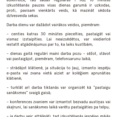
ēdienreize, tad šādas regulāras 1 līdz 10 minūšu
izkustēšanās pauzes visas dienas garumā ir uzkodas,
proti, pavisam vienkāršs veids, kā mazināt sēdoša
dzīvesveida sekas.
Darba dienu var dažādot vairākos veidos, piemēram:
– centies katras 30 minūtes piecelties, pastaigāt vai
vismaz izstaipīties. Lai neaizsēdētos, var viedierīcē
iestatīt atgādinājumus par to, ka laiks kustībām;
– dienas gaitā regulāri maini darba pozu – sēžot, stāvot
vai pastaigājot, piemēram, telefonsarunu laikā;
– strādājot klātienē, ja situācija to ļauj, izmanto iespēju
e-pasta vai zvana vietā aiziet ar kolēģiem aprunāties
klātienē;
– turklāt arī darba tikšanās var organizēt kā “pastaigu
sanāksmes” svaigā gaisā;
– konferences zvaniem var izmantot bezvadu austiņas vai
skaļruni, lai sanāksmes laikā varētu pastaigāties pa telpu;
– ja darbu veic attālināti, tad izkustēšanās iespējas mājās