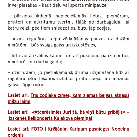
ir vēl plašākas – kaut deju vai sporta minipauze;
– pārvieto ikdienā nepieciešamās lietas, piemēram,
printeri un atkritumu tvertni, tālāk no darbagalda, lai
katru reizi, pēc tiem sniedzoties, būtu jāpieceļas;
– ievies regulāras telpu vēdināšanas pauzes uz dažām
minūtēm – būs svaigs gaiss un izkustēsies;
– lifta vietā izvēlies kāpnes un arī pusdienu pauzi centies
neieturēt pie darba galda;
– dzer ūdeni, jo pietiekama šķidruma uzņemšana līdz ar
regulāru izkustēšanos uzlabos prāta spējas un mazinās
galvassāpju risku.
Lasiet arī:
Trīs zodiaka zīmes, kam ziemas beigas atnesīs
milzu laimi
Lasiet arī:
«Atcerēsimies Juri tā, kā viņš būtu gribējis» –
izskanēs lielkoncerts Kulakova piemiņai
Lasiet arī:
FOTO | Krišjānim Kariņam pasniegts Nopelnu
ordenis