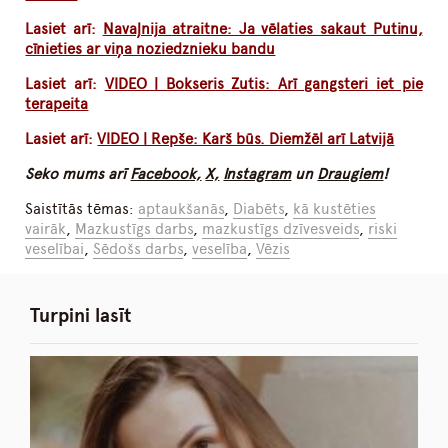
Lasiet arī:
Navaļnija atraitne: Ja vēlaties sakaut Putinu,
cīnieties ar viņa noziedznieku bandu
Lasiet arī:
VIDEO | Bokseris Zutis: Arī gangsteri iet pie
terapeita
Lasiet arī:
VIDEO | Repše: Karš būs. Diemžēl arī Latvijā
Seko mums arī
Facebook,
X,
Instagram
un
Draugiem
!
Saistītās tēmas:
aptaukšanās
,
Diabēts
,
kā kustēties
vairāk
,
Mazkustīgs darbs
,
mazkustīgs dzīvesveids
,
riski
veselībai
,
Sēdošs darbs
,
veselība
,
Vēzis
Turpini lasīt