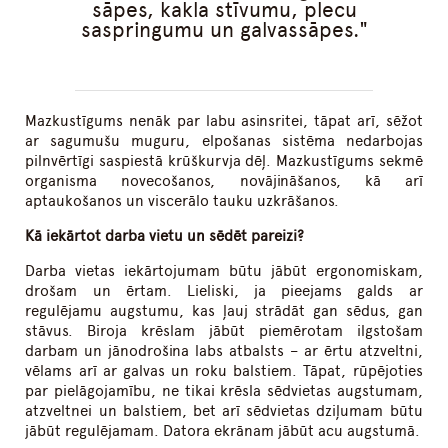
sāpes, kakla stīvumu, plecu
saspringumu un galvassāpes.
Mazkustīgums nenāk par labu asinsritei, tāpat arī, sēžot
ar sagumušu muguru, elpošanas sistēma nedarbojas
pilnvērtīgi saspiestā krūškurvja dēļ. Mazkustīgums sekmē
organisma novecošanos, novājināšanos, kā arī
aptaukošanos un viscerālo tauku uzkrāšanos.
Kā iekārtot darba vietu un sēdēt pareizi?
Darba vietas iekārtojumam būtu jābūt ergonomiskam,
drošam un ērtam. Lieliski, ja pieejams galds ar
regulējamu augstumu, kas ļauj strādāt gan sēdus, gan
stāvus. Biroja krēslam jābūt piemērotam ilgstošam
darbam un jānodrošina labs atbalsts – ar ērtu atzveltni,
vēlams arī ar galvas un roku balstiem. Tāpat, rūpējoties
par pielāgojamību, ne tikai krēsla sēdvietas augstumam,
atzveltnei un balstiem, bet arī sēdvietas dziļumam būtu
jābūt regulējamam. Datora ekrānam jābūt acu augstumā.