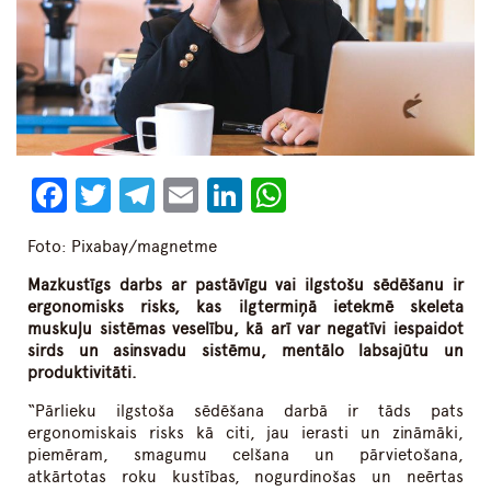
Facebook
Twitter
Telegram
Email
LinkedIn
WhatsApp
Foto: Pixabay/magnetme
Mazkustīgs darbs ar pastāvīgu vai ilgstošu sēdēšanu ir
ergonomisks risks, kas ilgtermiņā ietekmē skeleta
muskuļu sistēmas veselību, kā arī var negatīvi iespaidot
sirds un asinsvadu sistēmu, mentālo labsajūtu un
produktivitāti.
“Pārlieku ilgstoša sēdēšana darbā ir tāds pats
ergonomiskais risks kā citi, jau ierasti un zināmāki,
piemēram, smagumu celšana un pārvietošana,
atkārtotas roku kustības, nogurdinošas un neērtas