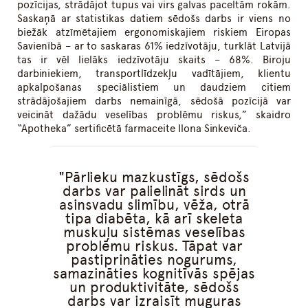
pozīcijas, strādājot tupus vai virs galvas paceltām rokām.
Saskaņā ar statistikas datiem sēdošs darbs ir viens no
biežāk atzīmētajiem ergonomiskajiem riskiem Eiropas
Savienībā – ar to saskaras 61% iedzīvotāju, turklāt Latvijā
tas ir vēl lielāks iedzīvotāju skaits – 68%. Biroju
darbiniekiem, transportlīdzekļu vadītājiem, klientu
apkalpošanas speciālistiem un daudziem citiem
strādājošajiem darbs nemainīgā, sēdošā pozīcijā var
veicināt dažādu veselības problēmu riskus,” skaidro
“Apotheka” sertificētā farmaceite Ilona Sinkeviča.
Pārlieku mazkustīgs, sēdošs
darbs var palielināt sirds un
asinsvadu slimību, vēža, otrā
tipa diabēta, kā arī skeleta
muskuļu sistēmas veselības
problēmu riskus. Tāpat var
pastiprināties nogurums,
samazināties kognitīvās spējas
un produktivitāte, sēdošs
darbs var izraisīt muguras