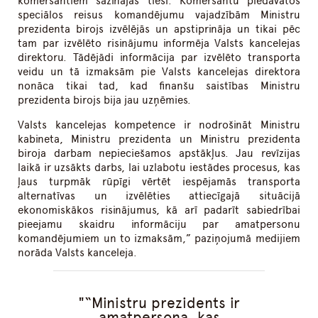
komersantiem sazinājās tieši. Komersantu piedāvātos
speciālos reisus komandējumu vajadzībām Ministru
prezidenta birojs izvēlējās un apstiprināja un tikai pēc
tam par izvēlēto risinājumu informēja Valsts kancelejas
direktoru. Tādējādi informācija par izvēlēto transporta
veidu un tā izmaksām pie Valsts kancelejas direktora
nonāca tikai tad, kad finanšu saistības Ministru
prezidenta birojs bija jau uzņēmies.
Valsts kancelejas kompetence ir nodrošināt Ministru
kabineta, Ministru prezidenta un Ministru prezidenta
biroja darbam nepieciešamos apstākļus. Jau revīzijas
laikā ir uzsākts darbs, lai uzlabotu iestādes procesus, kas
ļaus turpmāk rūpīgi vērtēt iespējamās transporta
alternatīvas un izvēlēties attiecīgajā situācijā
ekonomiskākos risinājumus, kā arī padarīt sabiedrībai
pieejamu skaidru informāciju par amatpersonu
komandējumiem un to izmaksām,” paziņojumā medijiem
norāda Valsts kanceleja.
“Ministru prezidents ir
amatpersona, kas