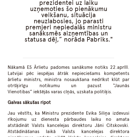
prezidentei uz laiku
uzņemoties šo pienākumu
veikšanu, situācija
neuzlabosies, jo parasti
premjeri nepiedalās ministru
sanāksmēs aizņemtības un
statusa dēļ,” norāda Pabriks.
Nākamā ES Ārlietu padomes sanāksme notiks 22.aprīlī.
Latvijai pēc iespējas ātrāk nepieciešams kompetents
ārlietu ministrs, ministra nosaukšana nedrīkst klūt par
otršķirīgu notikumu un pazust “Jaunās
Vienotibas” iekšējās varas cīņās, uzskata politiķis.
Galvas sākušas ripot
Jau vēstīts, ka Ministru prezidente Evika Siliņa izdevusi
rīkojumu uz dienesta pārbaudes laiku no amata
atstādināt Valsts kancelejas direktoru Jāni Citskovski.
Atstādināšanas laikā Valsts kancelejas direktora