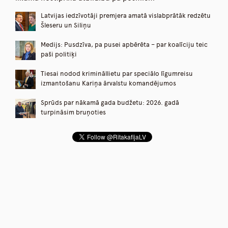
Latvijas iedzīvotāji premjera amatā vislabprātāk redzētu
Šleseru un Siliņu
Medijs: Pusdzīva, pa pusei apbērēta – par koalīciju teic
paši politiķi
Tiesai nodod krimināllietu par speciālo līgumreisu
izmantošanu Kariņa ārvalstu komandējumos
Sprūds par nākamā gada budžetu: 2026. gadā
turpināsim bruņoties