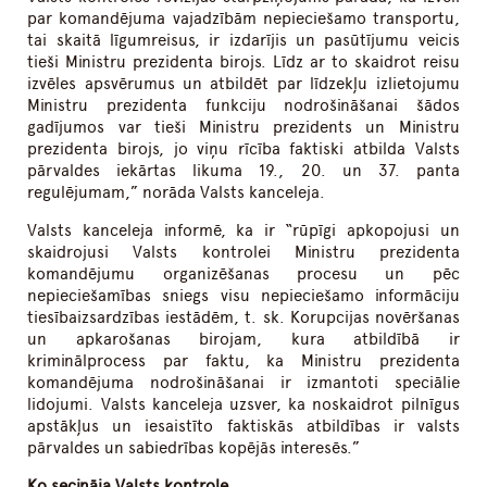
par komandējuma vajadzībām nepieciešamo transportu,
tai skaitā līgumreisus, ir izdarījis un pasūtījumu veicis
tieši Ministru prezidenta birojs. Līdz ar to skaidrot reisu
izvēles apsvērumus un atbildēt par līdzekļu izlietojumu
Ministru prezidenta funkciju nodrošināšanai šādos
gadījumos var tieši Ministru prezidents un Ministru
prezidenta birojs, jo viņu rīcība faktiski atbilda Valsts
pārvaldes iekārtas likuma 19., 20. un 37. panta
regulējumam,” norāda Valsts kanceleja.
Valsts kanceleja informē, ka ir “rūpīgi apkopojusi un
skaidrojusi Valsts kontrolei Ministru prezidenta
komandējumu organizēšanas procesu un pēc
nepieciešamības sniegs visu nepieciešamo informāciju
tiesībaizsardzības iestādēm, t. sk. Korupcijas novēršanas
un apkarošanas birojam, kura atbildībā ir
kriminālprocess par faktu, ka Ministru prezidenta
komandējuma nodrošināšanai ir izmantoti speciālie
lidojumi. Valsts kanceleja uzsver, ka noskaidrot pilnīgus
apstākļus un iesaistīto faktiskās atbildības ir valsts
pārvaldes un sabiedrības kopējās interesēs.”
Ko secināja Valsts kontrole