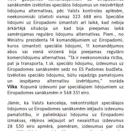
sanāksmēm izvēloties speciālos lidojumus un neizvērtējot
lidojumu alternatīvas, pēc Valsts kontroles aplēsēm,
neekonomiski izlietoti vismaz 323 688 eiro. Speciālie
lidojumi uz Eiropadomi izmantoti arī laikā, kad nebija
ārkārtējā situācija un kad bija pieejamas laikā
samērojamas regulāro lidojumu alternatīvas. Piem., no
Ministru prezidenta 14 komandējumiem uz Eiropadomi,
kuros izmantoti speciālie lidojumi, 11 komandējumos
abos vai vienā virzienā bija pieejamas regulāro
komerclidojumu alternatīvas. “Tā ir neekonomiska rīcība,
pat ja transporta, t.sk. speciālo lidojumu, izdevumus uz
Eiropadomes sanāksmēm sedz no ES Padomes budžeta.
Izvēloties speciālo lidojumu, būtu vajadzīgs pamatojums
un iespējamo alternatīvu izvērtējums,” norāda
Vilka
. Kopumā izdevumi par speciālajiem lidojumiem uz
Eiropadomes sanāksmēm ir 568 331 eiro.
Jāmin, ka Valsts kanceleja, nekontrolējot speciālajos
lidojumos uz Eiropadomes sanāksmēm iekļauto izdevumu
pamatotību, ir palielinājusi lidojumu uz Eiropadomi
izmaksas, rēķinos iekļaujot arī nesaistītus izdevumus
28 530 eiro apmērā, piemēram, izdevumus par cita