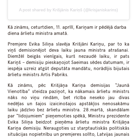
A post shared by Krišjānis Kariņš (@krisjaniskarins)
Kā zināms, ceturtdien, 11. aprīlī, Kariņam ir pēdējā darba
diena ārlietu ministra amatā.
Premjere Evika Siliņa slavēja Krišjāni Kariņu, par to ka
viņš demisionējot deva laiku jauna ministra atrašanai.
Diemžēl beigās vienīgais, kurš nezaudē laiku, ir pats
Kariņš – demisiju pieskaņojot Saeimas sēdes datumam, ir
iespēja uzreiz atgūt deputāta mandātu, norādījis bijušais
ārlietu ministrs Artis Pabriks.
Kā zināms, pēc Krišjāņa Kariņa demisijas “Jaunā
Vienotība” steidza paziņot, ka nākamais ārlietu ministrs
nāks no viņu rindām, bet rīcība neseko jau divas
nedēļas un šajos izaicinošajos apstākļos nenosakāmu
laiku jādzīvo bez ārlietu ministra. 28.⁠martā, skandālam
par “lidojumiem” pieņemoties spēkā, Ministru prezidente
Evika Siliņa beidzot pieņēma ārlietu ministra Krišjāņa
Kariņa demisiju. Neraugoties uz starptautiskās politiskās
situācijas nopietnību un premjeres solīto, Latvijas jaunais