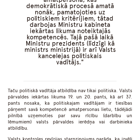
demokrātiskā procesā amatā
nonāk, pamatojoties uz
politiskiem kritērijiem, tātad
darbojas Ministru kabineta
iekārtas likuma noteiktajās
kompetencēs. Tajā pašā laikā
Ministru prezidents (līdzīgi kā
ministrs ministrijā) ir arī Valsts
kancelejas politiskais
vadītājs.
Taču politiskā vadītāja atbildība nav tikai politiska. Valsts
pārvaldes iekārtas likuma 19. un 20. pants, kā arī 37.
pants nosaka, ka politiskajam vadītājam ir tiesības
pārņemt savā kompetencē amatpersonas lietu, tādējādi
pilnībā uzņemoties par savu rīcību (darbību un
lēmumiem) valsts pārvaldes ierēdņa vai darbinieka
atbildību.
Valsts kontroles revīzijas starpziņojums parāda, ka izvēli