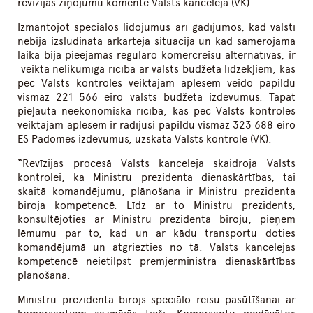
revīzijas ziņojumu komentē Valsts kanceleja (VK).
Izmantojot speciālos lidojumus arī gadījumos, kad valstī
nebija izsludināta ārkārtējā situācija un kad samērojamā
laikā bija pieejamas regulāro komercreisu alternatīvas, ir
veikta nelikumīga rīcība ar valsts budžeta līdzekļiem, kas
pēc Valsts kontroles veiktajām aplēsēm veido papildu
vismaz 221 566 eiro valsts budžeta izdevumus. Tāpat
pieļauta neekonomiska rīcība, kas pēc Valsts kontroles
veiktajām aplēsēm ir radījusi papildu vismaz 323 688 eiro
ES Padomes izdevumus, uzskata Valsts kontrole (VK).
“Revīzijas procesā Valsts kanceleja skaidroja Valsts
kontrolei, ka Ministru prezidenta dienaskārtības, tai
skaitā komandējumu, plānošana ir Ministru prezidenta
biroja kompetencē. Līdz ar to Ministru prezidents,
konsultējoties ar Ministru prezidenta biroju, pieņem
lēmumu par to, kad un ar kādu transportu doties
komandējumā un atgriezties no tā. Valsts kancelejas
kompetencē neietilpst premjerministra dienaskārtības
plānošana.
Ministru prezidenta birojs speciālo reisu pasūtīšanai ar