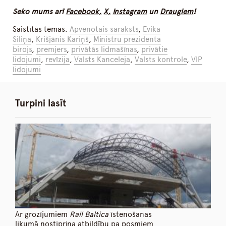
Seko mums arī
Facebook,
X,
Instagram
un
Draugiem
!
Saistītās tēmas:
Apvenotais saraksts
,
Evika
Siliņa
,
Krišjānis Kariņš
,
Ministru prezidenta
birojs
,
premjers
,
privātās lidmašīnas
,
privātie
lidojumi
,
revīzija
,
Valsts Kanceleja
,
Valsts kontrole
,
VIP
lidojumi
Turpini lasīt
Ar grozījumiem
Rail Baltica
īstenošanas
likumā nostiprina atbildību pa posmiem