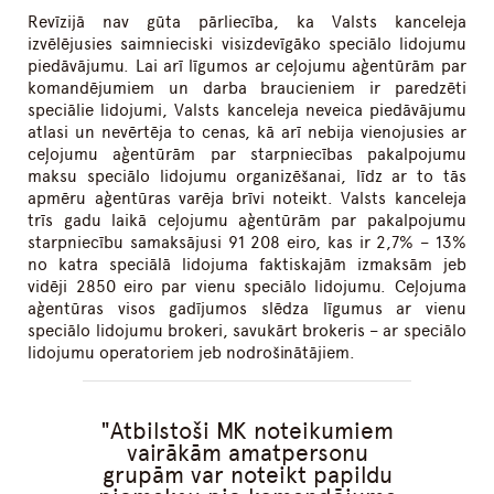
Revīzijā nav gūta pārliecība, ka Valsts kanceleja
izvēlējusies saimnieciski visizdevīgāko speciālo lidojumu
piedāvājumu. Lai arī līgumos ar ceļojumu aģentūrām par
komandējumiem un darba braucieniem ir paredzēti
speciālie lidojumi, Valsts kanceleja neveica piedāvājumu
atlasi un nevērtēja to cenas, kā arī nebija vienojusies ar
ceļojumu aģentūrām par starpniecības pakalpojumu
maksu speciālo lidojumu organizēšanai, līdz ar to tās
apmēru aģentūras varēja brīvi noteikt. Valsts kanceleja
trīs gadu laikā ceļojumu aģentūrām par pakalpojumu
starpniecību samaksājusi 91 208 eiro, kas ir 2,7% – 13%
no katra speciālā lidojuma faktiskajām izmaksām jeb
vidēji 2850 eiro par vienu speciālo lidojumu. Ceļojuma
aģentūras visos gadījumos slēdza līgumus ar vienu
speciālo lidojumu brokeri, savukārt brokeris – ar speciālo
lidojumu operatoriem jeb nodrošinātājiem.
Atbilstoši MK noteikumiem
vairākām amatpersonu
grupām var noteikt papildu