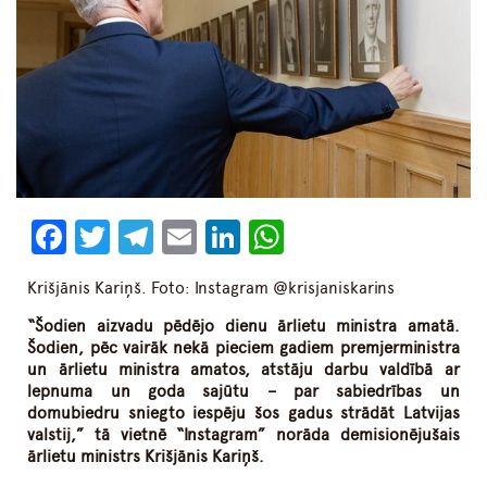
Facebook
Twitter
Telegram
Email
LinkedIn
WhatsApp
Krišjānis Kariņš. Foto: Instagram @krisjaniskarins
“Šodien aizvadu pēdējo dienu ārlietu ministra amatā.
Šodien, pēc vairāk nekā pieciem gadiem premjerministra
un ārlietu ministra amatos, atstāju darbu valdībā ar
lepnuma un goda sajūtu – par sabiedrības un
domubiedru sniegto iespēju šos gadus strādāt Latvijas
valstij,” tā vietnē “Instagram” norāda demisionējušais
ārlietu ministrs Krišjānis Kariņš.