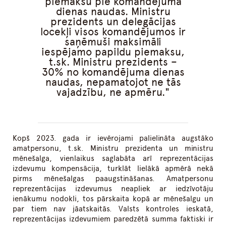
piemaksu pie komandējuma
dienas naudas. Ministru
prezidents un delegācijas
locekļi visos komandējumos ir
saņēmuši maksimāli
iespējamo papildu piemaksu,
t.sk. Ministru prezidents –
30% no komandējuma dienas
naudas, nepamatojot ne tās
vajadzību, ne apmēru.
Kopš 2023. gada ir ievērojami palielināta augstāko
amatpersonu, t.sk. Ministru prezidenta un ministru
mēnešalga, vienlaikus saglabāta arī reprezentācijas
izdevumu kompensācija, turklāt lielākā apmērā nekā
pirms mēnešalgas paaugstināšanas. Amatpersonu
reprezentācijas izdevumus neapliek ar iedzīvotāju
ienākumu nodokli, tos pārskaita kopā ar mēnešalgu un
par tiem nav jāatskaitās. Valsts kontroles ieskatā,
reprezentācijas izdevumiem paredzētā summa faktiski ir