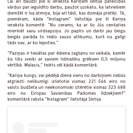
Lai arī daudzi pie šī ieraksta Kariņam veltīja pateicības
vārdus par ieguldīto darbu, paužot uzskatu, ka latviešiem
diemžēl ir īsa atmiņa, bija arī tādi, kas domāja pretēji. Tā,
piemēram, kāda “Instagram” lietotāja pie šī Kariņa
ieraksta komentē: “Nu cerams, ka ar šo Jūs cenšaties
mierināt savu sirdsapziņu. Jo papīrs un darbi jau beigu
beigās parāda to reālo sauso atlikumu, kurš nu galīgi
tāds nav, ar ko lepoties.”
“Paziņas ir tiesātas par ēdiena zagšanu no veikala, kamēr
šis tiks sveiki ar saviem lidmašīnu grēkiem 0,5 miljonu
vērtībā. Malacis,” teikts vēl kādā komentārā.
“Kariņa kungs, vai pēdējā dienā viens no darbiņiem nebūs
atgriezti nelikumīgi izlietotie vismaz 221 566 eiro no
valsts budžeta un neekonomiski iztērētie vismaz 323 688
eiro no Eiropas Savienibas Padomes līdzekļiem?”
komentārā raksta “Instagram” lietotāja Sintija.