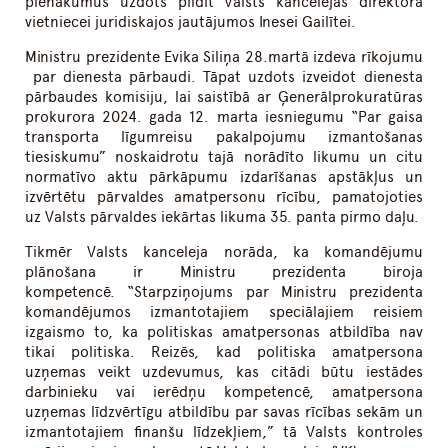
pienākumus uzdots pildīt Valsts kancelejas direktora
vietniecei juridiskajos jautājumos Inesei Gailītei.
Ministru prezidente Evika Siliņa 28.martā izdeva rīkojumu
par dienesta pārbaudi. Tāpat uzdots izveidot dienesta
pārbaudes komisiju, lai saistībā ar Ģenerālprokuratūras
prokurora 2024. gada 12. marta iesniegumu “Par gaisa
transporta līgumreisu pakalpojumu izmantošanas
tiesiskumu” noskaidrotu tajā norādīto likumu un citu
normatīvo aktu pārkāpumu izdarīšanas apstākļus un
izvērtētu pārvaldes amatpersonu rīcību, pamatojoties
uz Valsts pārvaldes iekārtas likuma 35. panta pirmo daļu.
Tikmēr Valsts kanceleja norāda, ka komandējumu
plānošana ir Ministru prezidenta biroja
kompetencē. “Starpziņojums par Ministru prezidenta
komandējumos izmantotajiem speciālajiem reisiem
izgaismo to, ka politiskas amatpersonas atbildība nav
tikai politiska. Reizēs, kad politiska amatpersona
uzņemas veikt uzdevumus, kas citādi būtu iestādes
darbinieku vai ierēdņu kompetencē, amatpersona
uzņemas līdzvērtīgu atbildību par savas rīcības sekām un
izmantotajiem finanšu līdzekļiem,” tā Valsts kontroles