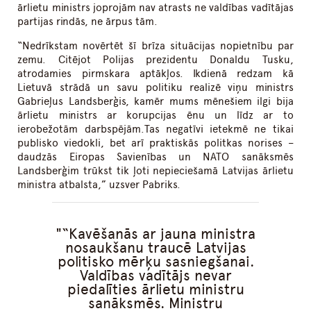
ārlietu ministrs joprojām nav atrasts ne valdības vadītājas
partijas rindās, ne ārpus tām.
“Nedrīkstam novērtēt šī brīza situācijas nopietnību par
zemu. Citējot Polijas prezidentu Donaldu Tusku,
atrodamies pirmskara aptākļos. Ikdienā redzam kā
Lietuvā strādā un savu politiku realizē viņu ministrs
Gabrieļus Landsberģis, kamēr mums mēnešiem ilgi bija
ārlietu ministrs ar korupcijas ēnu un līdz ar to
ierobežotām darbspējām.Tas negatīvi ietekmē ne tikai
publisko viedokli, bet arī praktiskās politkas norises –
daudzās Eiropas Savienības un NATO sanāksmēs
Landsberģim trūkst tik ļoti nepieciešamā Latvijas ārlietu
ministra atbalsta,” uzsver Pabriks.
“Kavēšanās ar jauna ministra
nosaukšanu traucē Latvijas
politisko mērķu sasniegšanai.
Valdības vadītājs nevar
piedalīties ārlietu ministru
sanāksmēs. Ministru