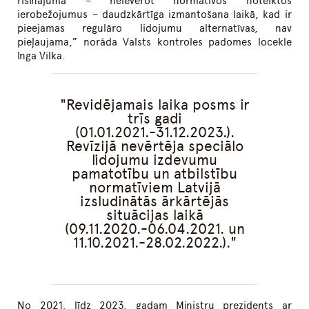
risinājuma – neievērot normatīvos noteiktos
ierobežojumus – daudzkārtīga izmantošana laikā, kad ir
pieejamas regulāro lidojumu alternatīvas, nav
pieļaujama,” norāda Valsts kontroles padomes locekle
Inga Vilka.
Revidējamais laika posms ir
trīs gadi
(01.01.2021.-31.12.2023.).
Revīzijā nevērtēja speciālo
lidojumu izdevumu
pamatotību un atbilstību
normatīviem Latvijā
izsludinātās ārkārtējās
situācijas laikā
(09.11.2020.-06.04.2021. un
11.10.2021.-28.02.2022.).
No 2021. līdz 2023. gadam Ministru prezidents ar