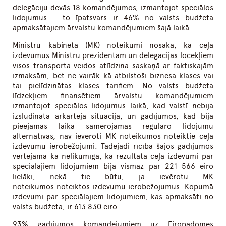
delegāciju devās 18 komandējumos, izmantojot speciālos
lidojumus – to īpatsvars ir 46% no valsts budžeta
apmaksātajiem ārvalstu komandējumiem šajā laikā.
Ministru kabineta (MK) noteikumi nosaka, ka ceļa
izdevumus Ministru prezidentam un delegācijas locekļiem
visos transporta veidos atlīdzina saskaņā ar faktiskajām
izmaksām, bet ne vairāk kā atbilstoši biznesa klases vai
tai pielīdzinātas klases tarifiem. No valsts budžeta
līdzekļiem finansētiem ārvalstu komandējumiem
izmantojot speciālos lidojumus laikā, kad valstī nebija
izsludināta ārkārtējā situācija, un gadījumos, kad bija
pieejamas laikā samērojamas regulāro lidojumu
alternatīvas, nav ievēroti MK noteikumos
noteiktie ceļa
izdevumu ierobežojumi. Tādējādi rīcība šajos gadījumos
vērtējama kā nelikumīga, kā rezultātā ceļa izdevumi par
speciālajiem lidojumiem bija vismaz par 221 566 eiro
lielāki, nekā tie būtu, ja ievērotu MK
noteikumos
noteiktos izdevumu ierobežojumus. Kopumā
izdevumi par speciālajiem lidojumiem, kas apmaksāti no
valsts budžeta, ir 613 830 eiro.
93% gadījumos komandējumiem uz Eiropadomes