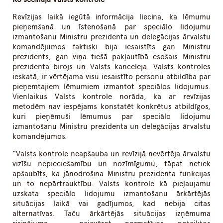
Revīzijas laikā iegūtā informācija liecina, ka lēmumu
pieņemšanā un īstenošanā par speciālo lidojumu
izmantošanu Ministru prezidenta un delegācijas ārvalstu
komandējumos faktiski bija iesaistīts gan Ministru
prezidents, gan viņa tiešā pakļautībā esošais Ministru
prezidenta birojs un Valsts kanceleja. Valsts kontroles
ieskatā, ir vērtējama visu iesaistīto personu atbildība par
pieņemtajiem lēmumiem izmantot speciālos lidojumus.
Vienlaikus Valsts kontrole norāda, ka ar revīzijas
metodēm nav iespējams konstatēt konkrētus atbildīgos,
kuri pieņēmuši lēmumus par speciālo lidojumu
izmantošanu Ministru prezidenta un delegācijas ārvalstu
komandējumos.
“Valsts kontrole neapšauba un revīzijā nevērtēja ārvalstu
vizīšu nepieciešamību un nozīmīgumu, tāpat netiek
apšaubīts, ka jānodrošina Ministru prezidenta funkcijas
un to nepārtrauktību. Valsts kontrole kā pieļaujamu
uzskata speciālo lidojumu izmantošanu ārkārtējās
situācijas laikā vai gadījumos, kad nebija citas
alternatīvas. Taču ārkārtējās situācijas izņēmuma