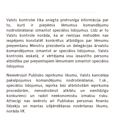
Valsts kontrolei tika sniegta pretrunīga informācija par
to, kurš ir pieņēmis lēmumus komandējumu
nodrošināšanai izmantot speciālos lidojumus. Līdz ar to
Valsts kontrole norāda, ka ar revīzijas metodēm nav
iespējams konstatēt konkrētus atbildīgos par lēmumu
pieņemšanu Ministru prezidenta un delegācijas ārvalstu
komandējumos izmantot ar speciālos lidojumus
.
Valsts
kontroles ieskatā, ir vērtējama visu iesaistīto personu
atbildība par pieņemtajiem lēmumiem izmantot speciālos
lidojumus.
Neievērojot Publisko iepirkumu likumu, Valsts kanceleja
pakalpojumus komandējumu nodrošināšanai, t.sk.,
speciālos lidojumus, iepirka bez atbilstošām iepirkuma
procedūrām, nenodrošinot atklātu un vienlīdzīgu
konkurenci un radot neekonomisku izmaksu risku.
Attiecīgi nav ievērots arī Publiskas personas finanšu
līdzekļu un mantas izšķērdēšanas novēršanas likums,
norāda VK.