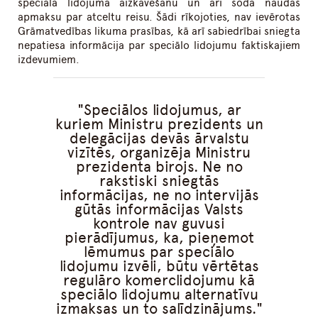
speciālā lidojuma aizkavēšanu un arī soda naudas
apmaksu par atceltu reisu. Šādi rīkojoties, nav ievērotas
Grāmatvedības likuma prasības, kā arī sabiedrībai sniegta
nepatiesa informācija par speciālo lidojumu faktiskajiem
izdevumiem.
Speciālos lidojumus, ar
kuriem Ministru prezidents un
delegācijas devās ārvalstu
vizītēs, organizēja Ministru
prezidenta birojs. Ne no
rakstiski sniegtās
informācijas, ne no intervijās
gūtās informācijas Valsts
kontrole nav guvusi
pierādījumus, ka, pieņemot
lēmumus par speciālo
lidojumu izvēli, būtu vērtētas
regulāro komerclidojumu kā
speciālo lidojumu alternatīvu
izmaksas un to salīdzinājums.