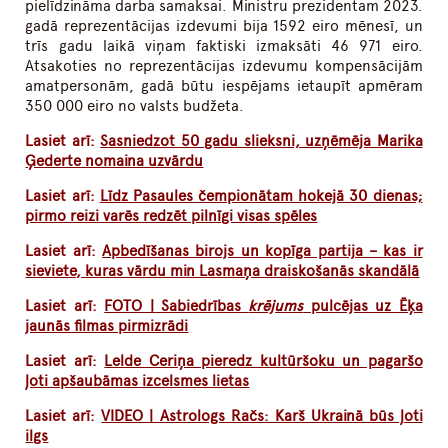
pielīdzināma darba samaksai. Ministru prezidentam 2023.
gadā reprezentācijas izdevumi bija 1592 eiro mēnesī, un
trīs gadu laikā viņam faktiski izmaksāti 46 971 eiro.
Atsakoties no reprezentācijas izdevumu kompensācijām
amatpersonām, gadā būtu iespējams ietaupīt apmēram
350 000 eiro no valsts budžeta.
Lasiet arī:
Sasniedzot 50 gadu slieksni, uzņēmēja Marika
Ģederte nomaina uzvārdu
Lasiet arī:
Līdz Pasaules čempionātam hokejā 30 dienas;
pirmo reizi varēs redzēt pilnīgi visas spēles
Lasiet arī:
Apbedīšanas birojs un kopīga partija – kas ir
sieviete, kuras vārdu min Lasmaņa draiskošanās skandālā
Lasiet arī:
FOTO | Sabiedrības
krējums
pulcējas uz Ēķa
jaunās filmas pirmizrādi
Lasiet arī:
Lelde Ceriņa pieredz kultūršoku un pagaršo
ļoti apšaubāmas izcelsmes lietas
Lasiet arī:
VIDEO | Astrologs Račs: Karš Ukrainā būs ļoti
ilgs