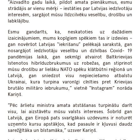
”Aizvadīto gadu laikā, pildot amata pienākumus, esmu
strādājis ar vienu mērķi – iestāties par Latvijas iedzīvotāju
interesēm, sargājot mūsu līdzcilvēku veselību, drošību un
labklājību.
Esmu gandarīts, ka, neskatoties uz dažādiem
izaicinājumiem, mums kopīgiem spēkiem tas ir izdevies –
gan novēršot Latvijas “iekrišanu” pelēkajā sarakstā, gan
nosargājot iedzīvotāju veselību un dzīvības Covid- 19
pandēmijas laikā, gan sekmīgi atvairot Baltkrievijas
īstenotos hibrīduzbrukumus uz robežas, gan stiprinot
mūsu drošību ar lielāku NATO spēku klātbūtni reģionā un
Latvijā, gan sniedzot visu nepieciešamo atbalstu
Ukrainai, kura turpina varonīgi cīnīties pret Krievijas
brutālo militāro iebrukumu,” vietnē “Instagram” norāda
Kariņš.
”Pēc ārlietu ministra amata atstāšanas turpināšu darīt
visu, lai aizstāvētu mūsu valsts intereses. Šobrīd gan
Latvijā, gan Eiropā pats svarīgākais uzdevums ir noturēt
uzņemto kursu apstākļos, kad pasaule ir kļuvusi daudz
sarežģītāka un bīstamāka,” uzsver Kariņš.