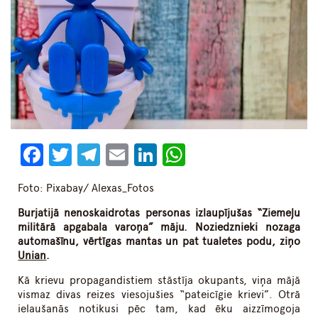
Facebook
Twitter
Telegram
Email
LinkedIn
WhatsApp
Foto: Pixabay/ Alexas_Fotos
Burjatijā nenoskaidrotas personas izlaupījušas “Ziemeļu
militārā apgabala varoņa” māju. Noziedznieki nozaga
automašīnu, vērtīgas mantas un pat tualetes podu, ziņo
Unian
.
Kā krievu propagandistiem stāstīja okupants, viņa mājā
vismaz divas reizes viesojušies “pateicīgie krievi”. Otrā
ielaušanās notikusi pēc tam, kad ēku aizzīmogoja