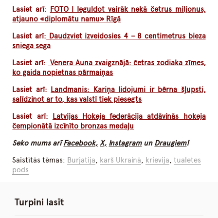
Lasiet arī:
FOTO | Ieguldot vairāk nekā četrus miljonus,
atjauno «diplomātu namu» Rīgā
Lasiet arī:
Daudzviet izveidosies 4 – 8 centimetrus bieza
sniega sega
Lasiet arī:
Venera Auna zvaigznājā: četras zodiaka zīmes,
ko gaida nopietnas pārmaiņas
Lasiet arī:
Landmanis: Kariņa lidojumi ir bērna šļupsti,
salīdzinot ar to, kas valstī tiek piesegts
Lasiet arī:
Latvijas Hokeja federācija atdāvinās hokeja
čempionātā izcīnīto bronzas medaļu
Seko mums arī
Facebook,
X,
Instagram
un
Draugiem
!
Saistītās tēmas:
Burjatija
,
karš Ukrainā
,
krievija
,
tualetes
pods
Turpini lasīt