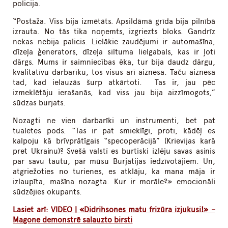
policija.
“Postaža. Viss bija izmētāts. Apsildāmā grīda bija pilnībā
izrauta. No tās tika noņemts, izgriezts bloks. Gandrīz
nekas nebija palicis. Lielākie zaudējumi ir automašīna,
dīzeļa ģenerators, dīzeļa siltuma lielgabals, kas ir ļoti
dārgs. Mums ir saimniecības ēka, tur bija daudz dārgu,
kvalitatīvu darbarīku, tos visus arī aiznesa. Taču aiznesa
tad, kad ielauzās šurp atkārtoti. Tas ir, jau pēc
izmeklētāju ierašanās, kad viss jau bija aizzīmogots,”
sūdzas burjats.
Nozagti ne vien darbarīki un instrumenti, bet pat
tualetes pods. “Tas ir pat smieklīgi, proti, kādēļ es
kalpoju kā brīvprātīgais “specoperācijā” (Krievijas karā
pret Ukrainu)? Svešā valstī es burtiski izlēju savas asinis
par savu tautu, par mūsu Burjatijas iedzīvotājiem. Un,
atgriežoties no turienes, es atklāju, ka mana māja ir
izlaupīta, mašīna nozagta. Kur ir morāle?» emocionāli
sūdzējies okupants.
Lasiet arī:
VIDEO | «Didrihsones matu frizūra izjukusi!» –
Magone demonstrē salauzto birsti