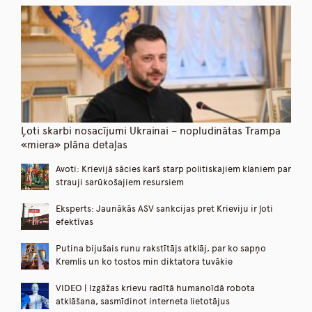
Ļoti skarbi nosacījumi Ukrainai – nopludinātas Trampa
«miera» plāna detaļas
Avoti: Krievijā sācies karš starp politiskajiem klaniem par
strauji sarūkošajiem resursiem
Eksperts: Jaunākās ASV sankcijas pret Krieviju ir ļoti
efektīvas
Putina bijušais runu rakstītājs atklāj, par ko sapņo
Kremlis un ko tostos min diktatora tuvākie
VIDEO | Izgāžas krievu radītā humanoīdā robota
atklāšana, sasmīdinot interneta lietotājus