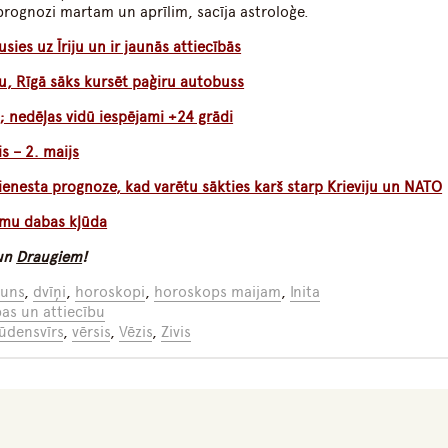
 prognozi martam un aprīlim, sacīja astroloģe.
ies uz Īriju un ir jaunās attiecībās
u, Rīgā sāks kursēt paģiru autobuss
s; nedēļas vidū iespējami +24 grādi
s – 2. maijs
enesta prognoze, kad varētu sākties karš starp Krieviju un NATO
esmu dabas kļūda
un
Draugiem
!
auns
,
dvīņi
,
horoskopi
,
horoskops maijam
,
Inita
bas un attiecību
ūdensvīrs
,
vērsis
,
Vēzis
,
Zivis