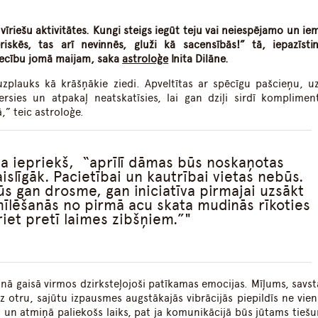
īriešu aktivitātes. Kungi steigs iegūt teju vai neiespējamo un ie
kēs, tas arī nevinnēs, gluži kā sacensībās!” tā, iepazīsti
tiecību jomā maijam, saka
astroloģe
Inita Dilāne.
plauks kā krāšņākie ziedi. Apveltītas ar spēcīgu pašcieņu, u
sies un atpakaļ neatskatīsies, lai gan dziļi sirdī komplimen
,” teic astroloģe.
ja iepriekš, “aprīlī dāmas būs noskaņotas
islīgāk. Pacietībai un kautrībai vietas nebūs.
ūs gan drosme, gan iniciatīva pirmajai uzsākt
mīlēšanās no pirmā acu skata mudinās rīkoties
riet pretī laimes zibšņiem.”
nā gaisā virmos dzirksteļojoši patīkamas emocijas. Mīļums, savst
z otru, sajūtu izpausmes augstākajās vibrācijās piepildīs ne vien
ts un atmiņā paliekošs laiks, pat ja komunikācijā būs jūtams tieš