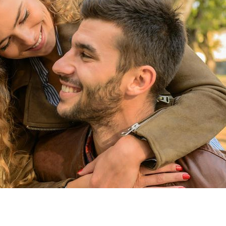
dIn
atsApp