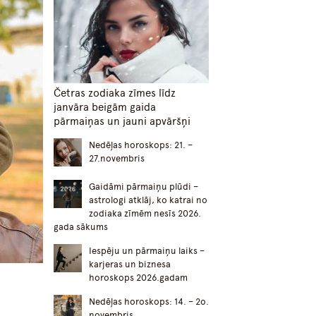
Četras zodiaka zīmes līdz
janvāra beigām gaida
pārmaiņas un jauni apvāršņi
Nedēļas horoskops: 21. –
27.novembris
Gaidāmi pārmaiņu plūdi –
astrologi atklāj, ko katrai no
zodiaka zīmēm nesīs 2026.
gada sākums
Iespēju un pārmaiņu laiks –
karjeras un biznesa
horoskops 2026.gadam
Nedēļas horoskops: 14. – 2o.
novembris