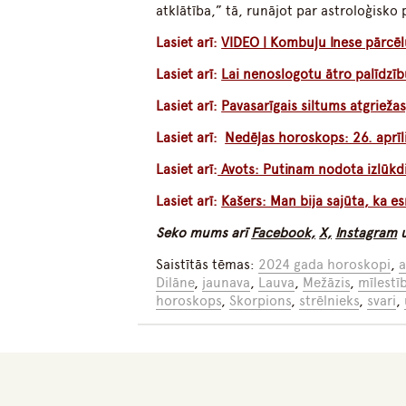
atklātība,” tā, runājot par astroloģisko
Lasiet arī:
VIDEO | Kombuļu Inese pārcēlus
Lasiet arī:
Lai nenoslogotu ātro palīdzīb
Lasiet arī:
Pavasarīgais siltums atgrieža
Lasiet arī:
Nedēļas horoskops: 26. aprīli
Lasiet arī:
Avots: Putinam nodota izlūkdi
Lasiet arī:
Kašers: Man bija sajūta, ka 
Seko mums arī
Facebook,
X,
Instagram
Saistītās tēmas:
2024 gada horoskopi
,
Dilāne
,
jaunava
,
Lauva
,
Mežāzis
,
mīlestī
horoskops
,
Skorpions
,
strēlnieks
,
svari
,