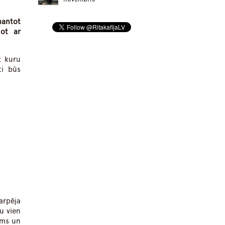
mantot
not ar
z kuru
ti būs
arpēja
u vien
ums un