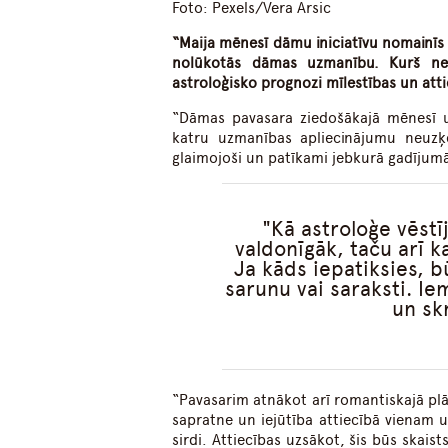
Foto: Pexels/
Vera Arsic
“Maija mēnesī dāmu iniciatīvu nomainīs v
nolūkotās dāmas uzmanību. Kurš neris
astroloģisko prognozi mīlestības un at
“Dāmas pavasara ziedošākajā mēnesī uz
katru uzmanības apliecinājumu neuzķer
glaimojoši un patīkami jebkurā gadījumā
Kā astroloģe vēstī
valdonīgāk, taču arī ka
Ja kāds iepatiksies, b
sarunu vai saraksti. Ie
un sk
“Pavasarim atnākot arī romantiskajā plā
sapratne un iejūtība attiecībā vienam u
sirdi. Attiecības uzsākot, šis būs skais