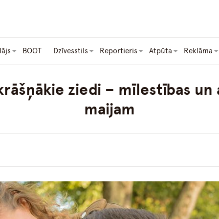
lājs
BOOT
Dzīvesstils
Reportieris
Atpūta
Reklāma
rāšņākie ziedi – mīlestības un
maijam