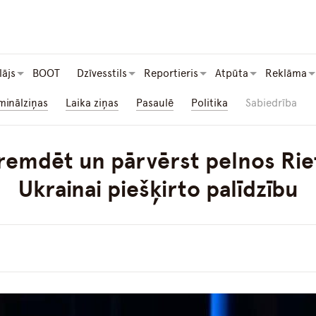
lājs
BOOT
Dzīvesstils
Reportieris
Atpūta
Reklāma
minālziņas
Laika ziņas
Pasaulē
Politika
Sabiedrība
gremdēt un pārvērst pelnos Rie
Ukrainai piešķirto palīdzību