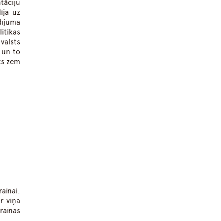
tāciju
īja uz
ījuma
itikas
valsts
 un to
ks zem
ainai.
r viņa
rainas