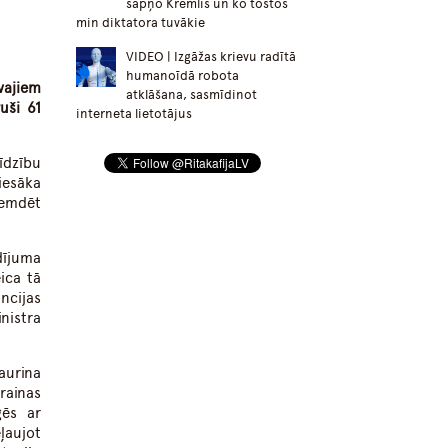
sapņo Kremlis un ko tostos
min diktatora tuvākie
VIDEO | Izgāžas krievu radītā
humanoīdā robota
vajiem
atklāšana, sasmīdinot
uši 61
interneta lietotājus
īdzību
iesāka
remdēt
dījuma
ica tā
ncijas
nistra
aurina
rainas
ģēs ar
ļaujot