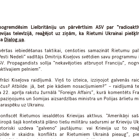
dIn
atsApp
nogremdē
sim
Lielbritāniju un pārvēr
tīsim
ASV par “radioaktī
vijas televīzijā, reaģējot uz ziņām, ka Rietumi Ukrainai piešķīr
ta
Dialog.ua
.
evēršas iebiedēšanas taktikai, cenšoties samazināt Rietumu pal
Vesti Nedeli” vadītājs Dmitrijs Kiseļovs svētdien savu programmu 
V. Propagandists solīja “nekavējoties atbruņot Franciju”, nog
aktīvajiem pelniem”.
rāzi Kiseļova raidījumā. Viņš to izteica, izziņojot galvenās rai
očus? Atbilde: jā, bet pie kādiem nosacījumiem?” – raidījumā te
a 22. aprīļa rakstu žurnālā “Foreign Affairs”, kurā komentēts Fra
aziņojums un Somijas aizsardzības ministra un Polijas ārlietu mi
karaspēku uz Ukrainu.
 konfiscēt Rietumos iesaldētos Krievijas aktīvus. “Amerikāņi saš
Eiropā šajā kontekstā plāno tiešu militāru sadursmi ar Krieviju Uk
etoriski uzdeva “galveno” jautājumu: vai Krievija uz to rea
tbilde ir skaidra: konflikts ar Rietumiem Ukrainā pieaug”, pie