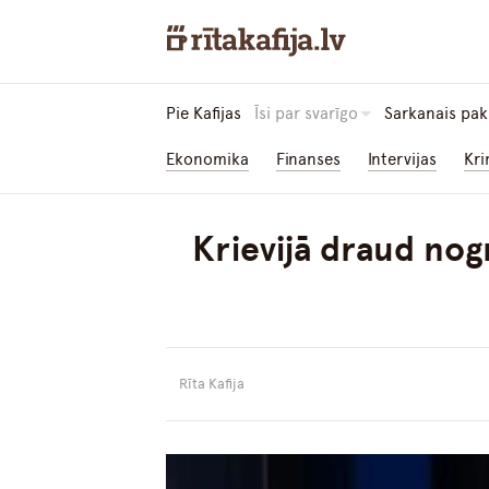
Pie Kafijas
Īsi par svarīgo
Sarkanais pak
Ekonomika
Finanses
Intervijas
Kri
Krievijā draud no
Rīta Kafija