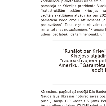
kodolieroču pielietošanas iespējamību,
pamatoja ar Krievijas prezidenta Vlad
“katastrofālām sekām Krievijas 
vadītājs skatītājiem atgādināja par 202
pamatiem kodolieroču atturēšanas jom
pastāvēšana”. Tāpat viņš citēja vairāku
izmantošanas nosacījumiem. “Franciju kā
ūdens, bet labāk līdz tam nenonākt, un
Runājot par Kriev
Kiseļovs atgādi
“radioaktīvajiem pel
Ameriku. “Garantēta
iedzīt 
Kā zināms, pagājušajā nedēļā Džo Baiden
Nauda ļaus Ukrainai noturēt savas pozīc
pusē”, sacīja CIP vadītājs Viljams Bē
bruņotajiem spēkiem ATACMS raķetes, ku