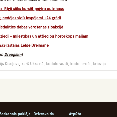
u, Rīgā sāks kursēt paģiru autobuss
s; nedēļas vidū iespējami +24 grādi
iedalīties dabas vērošanas zibakcijā
ziedi – mīlestības un attiecību horoskops maijam
skā
izstājas Lelde Dreimane
un
Draugiem
!
ijs Kiseļovs
,
karš Ukrainā
,
kodoldraudi
,
kodolieroči
,
krievija
Sarkanais paklājs
Dzīvesveids
Atpūta