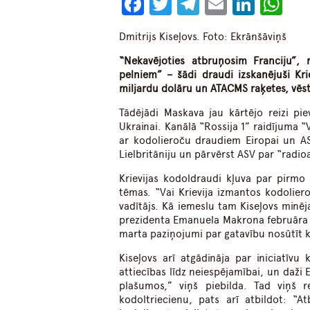
Facebook
Twitter
Telegram
Email
Linke
Wh
Dmitrijs Kiseļovs. Foto: Ekrānšāviņš
“
N
ekavējoties atbruņ
osim
Franciju”, 
pelniem”
– šādi draudi izskanējuši Krie
miljardu dolāru un ATACMS raķetes, vēs
Tādējādi Maskava jau kārtējo reizi pi
Ukrainai. Kanālā “Rossija 1” raidījuma “
ar kodolieroču draudiem Eiropai un AS
Lielbritāniju un pārvērst ASV par “radio
Krievijas kodoldraudi kļuva par pirmo f
tēmas. “Vai Krievija izmantos kodolier
vadītājs. Kā iemeslu tam Kiseļovs minēj
prezidenta Emanuela Makrona februāra p
marta paziņojumi par gatavību nosūtīt 
Kiseļovs arī atgādināja par iniciatīvu
attiecības līdz neiespējamībai, un daži 
plašumos,” viņš piebilda. Tad viņš r
kodoltriecienu, pats arī atbildot: “A