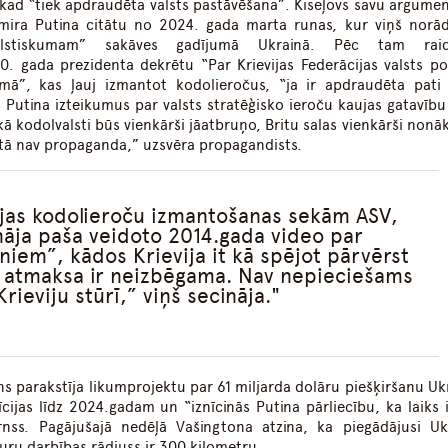
 kad “tiek apdraudēta valsts pastāvēšana”. Kiseļovs savu argumen
imira Putina citātu no 2024. gada marta runas, kur viņš norād
valstiskumam” sakāves gadījumā Ukrainā. Pēc tam raid
0. gada prezidenta dekrētu “Par Krievijas Federācijas valsts pol
ā”, kas ļauj izmantot kodolieročus, “ja ir apdraudēta pati 
s Putina izteikumus par valsts stratēģisko ieroču kaujas gatavību
 kodolvalsti būs vienkārši jāatbruņo, Britu salas vienkārši nonā
 tā nav propaganda,” uzsvēra propagandists.
ijas kodolieroču izmantošanas sekām ASV,
nāja paša veidoto 2014.gada video par
niem”, kādos Krievija it kā spējot pārvērst
 atmaksa ir neizbēgama. Nav nepieciešams
Krieviju stūrī,” viņš secināja.
s parakstīja likumprojektu par 61 miljarda dolāru piešķiršanu Ukr
ijas līdz 2024.gadam un “iznīcinās Putina pārliecību, ka laiks i
rnss. Pagājušajā nedēļā Vašingtona atzina, ka piegādājusi Uk
ru darbības rādiuss ir 300 kilometru.