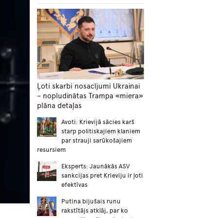
Ļoti skarbi nosacījumi Ukrainai
– nopludinātas Trampa «miera»
plāna detaļas
Avoti: Krievijā sācies karš
starp politiskajiem klaniem
par strauji sarūkošajiem
resursiem
Eksperts: Jaunākās ASV
sankcijas pret Krieviju ir ļoti
efektīvas
Putina bijušais runu
rakstītājs atklāj, par ko