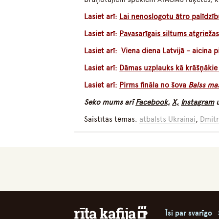
Lasiet arī:
Lai nenoslogotu ātro palīdzīb
Lasiet arī:
Pavasarīgais siltums atgrieža
Lasiet arī:
Viena diena Latvijā – aicina p
Lasiet arī:
Dāmas uzplauks kā krāšņākie 
Lasiet arī:
Pirms fināla no šova
Balss ma
Seko mums arī
Facebook,
X,
Instagram
Saistītās tēmas:
atbalsts Ukrainai
,
Dmitr
Īsi par svarīgo