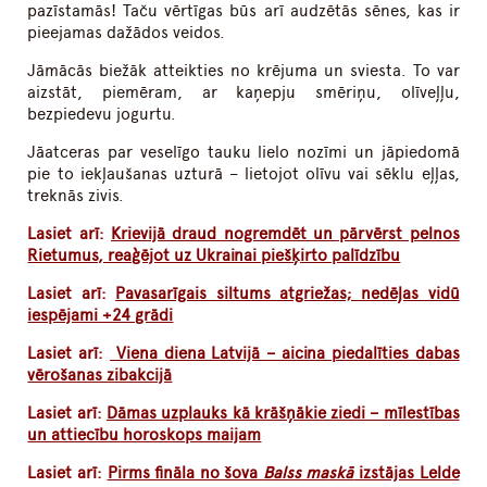
pazīstamās! Taču vērtīgas būs arī audzētās sēnes, kas ir
pieejamas dažādos veidos.
Jāmācās biežāk atteikties no krējuma un sviesta. To var
aizstāt, piemēram, ar kaņepju smēriņu, olīveļļu,
bezpiedevu jogurtu.
Jāatceras par veselīgo tauku lielo nozīmi un jāpiedomā
pie to iekļaušanas uzturā – lietojot olīvu vai sēklu eļļas,
treknās zivis.
Lasiet arī:
Krievijā draud nogremdēt un pārvērst pelnos
Rietumus, reaģējot uz Ukrainai piešķirto palīdzību
Lasiet arī:
Pavasarīgais siltums atgriežas; nedēļas vidū
iespējami +24 grādi
Lasiet arī:
Viena diena Latvijā – aicina piedalīties dabas
vērošanas zibakcijā
Lasiet arī:
Dāmas uzplauks kā krāšņākie ziedi – mīlestības
un attiecību horoskops maijam
Lasiet arī:
Pirms fināla no šova
Balss maskā
izstājas Lelde