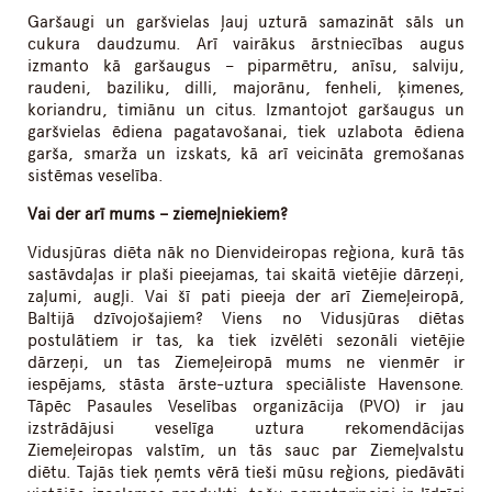
Garšaugi un garšvielas ļauj uzturā samazināt sāls un
cukura daudzumu. Arī vairākus ārstniecības augus
izmanto kā garšaugus – piparmētru, anīsu, salviju,
raudeni, baziliku, dilli, majorānu, fenheli, ķimenes,
koriandru, timiānu un citus. Izmantojot garšaugus un
garšvielas ēdiena pagatavošanai, tiek uzlabota ēdiena
garša, smarža un izskats, kā arī veicināta gremošanas
sistēmas veselība.
Vai der arī mums – ziemeļniekiem?
Vidusjūras diēta nāk no Dienvideiropas reģiona, kurā tās
sastāvdaļas ir plaši pieejamas, tai skaitā vietējie dārzeņi,
zaļumi, augļi. Vai šī pati pieeja der arī Ziemeļeiropā,
Baltijā dzīvojošajiem? Viens no Vidusjūras diētas
postulātiem ir tas, ka tiek izvēlēti sezonāli vietējie
dārzeņi, un tas Ziemeļeiropā mums ne vienmēr ir
iespējams, stāsta ārste-uztura speciāliste Havensone.
Tāpēc Pasaules Veselības organizācija (PVO) ir jau
izstrādājusi veselīga uztura rekomendācijas
Ziemeļeiropas valstīm, un tās sauc par Ziemeļvalstu
diētu. Tajās tiek ņemts vērā tieši mūsu reģions, piedāvāti