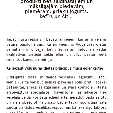
produkti bez saldinātājiem un
mākslīgajām piedevām,
piemēram, grieķu jogurts,
kefīrs un citi.
Tāpat mūsu reģions ir bagāts ar sēnēm, kas arī ir vēlams
uztura papildinājums. Kā arī viens no Vidusjūras diētas
pamatiem ir olīveļļa, bet mēs varam lietot arī kādas
kvalitatīvas vietējās sēklu eļļas un olīvu pastas vietā
izmantot kaņepju smēriņu.
Kā iekļaut Vidusjūras diētas principus mūsu ēdienkartē?
Vidusjūras diētai ir daudz veselības ieguvumu, taču
vienlaikus tā var būt lielisks pavasara solis pretī labākai
pašsajūtai, enerģijas atgūšanai un svara kontrolei, stāsta
ārste-uztura speciāliste Havensone. Tās ietvaros tiek
veselīgā veidā koriģēta ēdienkarte, neradot bada sajūtu
un neierobežojot kalorijas. Labie tauki nodrošina sāta
sajūtu un tādus veselības ieguvumus kā iekaisīgo faktoru
mazināšanos, vielmaiņas uzlabošanos, enerģijas