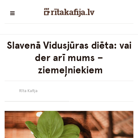
Slavenā Vidusjūras diēta: vai
der arī mums –
ziemeļniekiem
Rīta Kafija