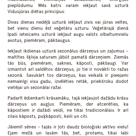
pieplūdumu. Mēs katrs varam iekļaut savā uzturā
Vidusjūras diētas principus:
Divas dienas nedēļā uzturā iekļaut zivis vai jūras veltes,
bet vienu dienu ēst veģetāru uzturu. Veģetārajā dienā
īpaši ieteicams uzturā iekļaut augu valsts olbaltumvielu
avotus, piemēram, pākšaugus.
Iekļaut ikdienas uzturā sezonālus dārzeņus un zaļumus –
maltītes šķīvja saturam jābūt pamatā dārzeņiem. Ziemās
tās būs, piemēram, saknes, kāposti, pākšaugi. Var
izmantot arī saldētos dārzeņus, jo tie ir novākti to ražas
sezonā. Savukārt tos dārzeņus, kas veikalā ir pieejami
nemainīgi visu gadu, izvēlēties retāk, priekšroku dodot
vietējai un sezonālai ražai.
Padarīt ēdienkarti krāsaināku, tajā iekļaujot dažādu krāsu
dārzeņus un augļus. Piemēram, der atcerēties, ka
kāpostiem ir dažādi veidi, ne tikai tradicionālais. Ir arī
zilais kāposts, puķkāposti, keili un citi.
Jāiemīl sēnes – tajās ir ļoti daudz bioloģiski aktīvo vielu!
Ejam mežā un lasām tās, bet, protams, tikai labi