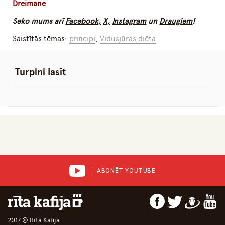
Dreimane
Seko mums arī
Facebook,
X,
Instagram
un
Draugiem
!
Saistītās tēmas:
principi
,
Vidusjūras diēta
Turpini lasīt
ABONĒT YOUTUBE
2017 © Rīta Kafija