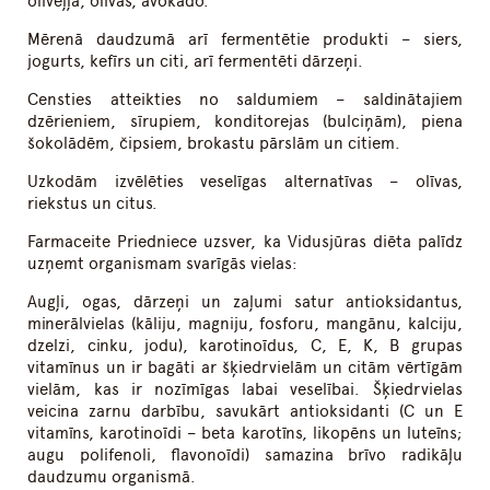
olīveļļa, olīvas, avokado.
Mērenā daudzumā arī fermentētie produkti – siers,
jogurts, kefīrs un citi, arī fermentēti dārzeņi.
Censties atteikties no saldumiem – saldinātajiem
dzērieniem, sīrupiem, konditorejas (bulciņām), piena
šokolādēm, čipsiem, brokastu pārslām un citiem.
Uzkodām izvēlēties veselīgas alternatīvas – olīvas,
riekstus un citus.
Farmaceite Priedniece uzsver, ka Vidusjūras diēta palīdz
uzņemt organismam svarīgās vielas:
Augļi, ogas, dārzeņi un zaļumi satur antioksidantus,
minerālvielas (kāliju, magniju, fosforu, mangānu, kalciju,
dzelzi, cinku, jodu), karotinoīdus, C, E, K, B grupas
vitamīnus un ir bagāti ar šķiedrvielām un citām vērtīgām
vielām, kas ir nozīmīgas labai veselībai. Šķiedrvielas
veicina zarnu darbību, savukārt antioksidanti (C un E
vitamīns, karotinoīdi – beta karotīns, likopēns un luteīns;
augu polifenoli, flavonoīdi) samazina brīvo radikāļu
daudzumu organismā.