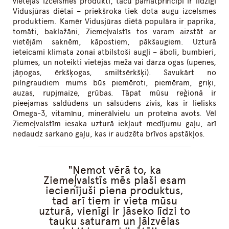
vietējās izcelsmes produkti, taču pamatprincipi ir līdzīgi
Vidusjūras diētai – priekšroka tiek dota augu izcelsmes
produktiem. Kamēr Vidusjūras diētā populāra ir paprika,
tomāti, baklažāni, Ziemeļvalstīs tos varam aizstāt ar
vietējām saknēm, kāpostiem, pākšaugiem. Uzturā
ieteicami klimata zonai atbilstoši augļi – āboli, bumbieri,
plūmes, un noteikti vietējās meža vai dārza ogas (upenes,
jāņogas, ērkšķogas, smiltsērkšķi). Savukārt no
pilngraudiem mums būs piemēroti, piemēram, griķi,
auzas, rupjmaize, grūbas. Tāpat mūsu reģionā ir
pieejamas saldūdens un sālsūdens zivis, kas ir lielisks
Omega-3, vitamīnu, minerālvielu un proteīna avots. Vēl
Ziemeļvalstīm iesaka uzturā iekļaut medījumu gaļu, arī
nedaudz sarkano gaļu, kas ir audzēta brīvos apstākļos.
Ņemot vērā to, ka
Ziemeļvalstīs mēs plaši esam
iecienījuši piena produktus,
tad arī tiem ir vieta mūsu
uzturā, vienīgi ir jāseko līdzi to
tauku saturam un jāizvēlas