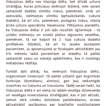
Vidusjūras diēta nav īslaicīga diēta, bet drīzāk uztura
stratēģija, kuras principus ievērojot ikdienā, mēs varam
samazināt dažādu slimību riskus, piemēram, sirds un
asinsvadu, vielmaiņas slimību (aptaukošanās, cukura
diabēts), kā arī citu, piemēram, podagras riskus, stāsta
ārste-uztura speciāliste Havensone. Pētījumos pierādīts,
ka Vidusjūras diētai ir ļoti labi rezultāti ilgtermiņā – tā
uzlabo vielmaiņu un sniedz plašus ieguvums veselībai,
piemēram, tā var kalpot kā 2. tipa cukura diabēta
profilakses līdzeklis, kā arī to iesaka esošajiem
pacientiem, jo apvienojumā ar fiziskajām aktivitātēm jau
trīs mēnešu laikā pacientiem ar diabētu tā palīdz
samazināt svaru un vidukļa apkārtmēru, kas ir nozīmīgs
metabolais rādītājs.
Turklāt dati atklāj, ka, ievērojot Vidusjūras diētu,
organismam novecojot, tā palīdz uzbalot gan kognitīvās
funkcijas (domāšanu, atmiņu), gan ļauj veiksmīgāk
izvairīties no tukluma un trausluma. Tādēļ varam teikt, ka
Vidusjūras diēta ir arī viena no labām veselīga dzīvesveida
un veselīgas novecošanas stratēģijām, kas ir ļoti aktuāli,
ņemot vērā cilvēku dzīvildzes palielināšanos, arvien
aktualizējot jautājumus par kvalitatīvi nodzīvotajiem