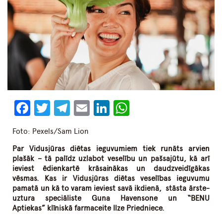
Facebook
Twitter
Telegram
Email
LinkedIn
WhatsApp
Foto: Pexels/Sam Lion
Par Vidusjūras diētas ieguvumiem tiek runāts arvien
plašāk – tā palīdz uzlabot veselību un pašsajūtu, kā arī
ieviest ēdienkartē krāsainākas un daudzveidīgākas
vēsmas. Kas ir Vidusjūras diētas veselības ieguvumu
pamatā un kā to varam ieviest savā ikdienā, stāsta ārste-
uztura speciāliste Guna Havensone un “BENU
Aptiekas” klīniskā farmaceite Ilze Priedniece.