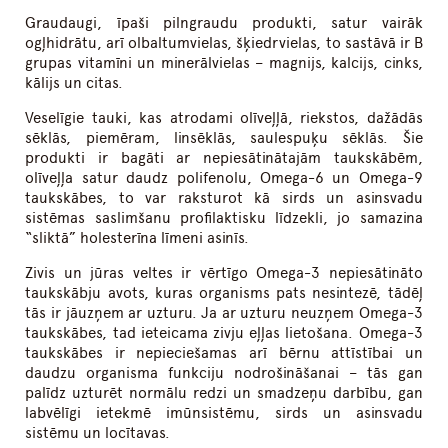
Graudaugi, īpaši pilngraudu produkti, satur vairāk
ogļhidrātu, arī olbaltumvielas, šķiedrvielas, to sastāvā ir B
grupas vitamīni un minerālvielas – magnijs, kalcijs, cinks,
kālijs un citas.
Veselīgie tauki, kas atrodami olīveļļā, riekstos, dažādās
sēklās, piemēram, linsēklās, saulespuķu sēklās. Šie
produkti ir bagāti ar nepiesātinātajām taukskābēm,
olīveļļa satur daudz polifenolu, Omega-6 un Omega-9
taukskābes, to var raksturot kā sirds un asinsvadu
sistēmas saslimšanu profilaktisku līdzekli, jo samazina
“sliktā” holesterīna līmeni asinīs.
Zivis un jūras veltes ir vērtīgo Omega-3 nepiesātināto
taukskābju avots, kuras organisms pats nesintezē, tādēļ
tās ir jāuzņem ar uzturu. Ja ar uzturu neuzņem Omega-3
taukskābes, tad ieteicama zivju eļļas lietošana. Omega-3
taukskābes ir nepieciešamas arī bērnu attīstībai un
daudzu organisma funkciju nodrošināšanai – tās gan
palīdz uzturēt normālu redzi un smadzeņu darbību, gan
labvēlīgi ietekmē imūnsistēmu, sirds un asinsvadu
sistēmu un locītavas.