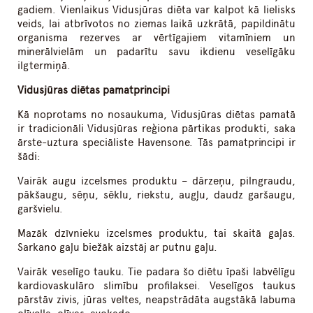
gadiem. Vienlaikus Vidusjūras diēta var kalpot kā lielisks
veids, lai atbrīvotos no ziemas laikā uzkrātā, papildinātu
organisma rezerves ar vērtīgajiem vitamīniem un
minerālvielām un padarītu savu ikdienu veselīgāku
ilgtermiņā.
Vidusjūras diētas pamatprincipi
Kā noprotams no nosaukuma, Vidusjūras diētas pamatā
ir tradicionāli Vidusjūras reģiona pārtikas produkti, saka
ārste-uztura speciāliste Havensone. Tās pamatprincipi ir
šādi:
Vairāk augu izcelsmes produktu – dārzeņu, pilngraudu,
pākšaugu, sēņu, sēklu, riekstu, augļu, daudz garšaugu,
garšvielu.
Mazāk dzīvnieku izcelsmes produktu, tai skaitā gaļas.
Sarkano gaļu biežāk aizstāj ar putnu gaļu.
Vairāk veselīgo tauku. Tie padara šo diētu īpaši labvēlīgu
kardiovaskulāro slimību profilaksei. Veselīgos taukus
pārstāv zivis, jūras veltes, neapstrādāta augstākā labuma