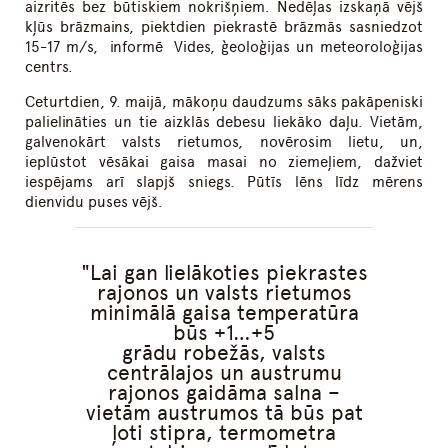
aizritēs bez būtiskiem nokrišņiem. Nedēļas izskaņā vējš
kļūs brāzmains, piektdien piekrastē brāzmās sasniedzot
15-17 m/s, informē Vides, ģeoloģijas un meteoroloģijas
centrs.
Ceturtdien, 9. maijā, mākoņu daudzums sāks pakāpeniski
palielināties un tie aizklās debesu liekāko daļu. Vietām,
galvenokārt valsts rietumos, novērosim lietu, un,
ieplūstot vēsākai gaisa masai no ziemeļiem, dažviet
iespējams arī slapjš sniegs. Pūtīs lēns līdz mērens
dienvidu puses vējš.
Lai gan lielākoties piekrastes
rajonos un valsts rietumos
minimālā gaisa temperatūra
būs +1…+5
grādu robežās, valsts
centrālajos un austrumu
rajonos gaidāma salna –
vietām austrumos tā būs pat
ļoti stipra, termometra