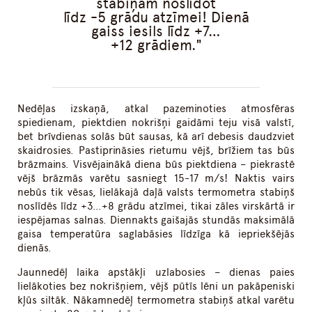
stabiņam noslīdot
līdz -5 grādu atzīmei! Dienā
gaiss iesils līdz +7…
+12 grādiem.
Nedēļas izskaņā, atkal pazeminoties atmosfēras
spiedienam, piektdien nokrišņi gaidāmi teju visā valstī,
bet brīvdienas solās būt sausas, kā arī debesis daudzviet
skaidrosies. Pastiprināsies rietumu vējš, brīžiem tas būs
brāzmains. Visvējainākā diena būs piektdiena – piekrastē
vējš brāzmās varētu sasniegt 15-17 m/s! Naktis vairs
nebūs tik vēsas, lielākajā daļā valsts termometra stabiņš
noslīdēs līdz +3…+8 grādu atzīmei, tikai zāles virskārtā ir
iespējamas salnas. Diennakts gaišajās stundās maksimālā
gaisa temperatūra saglabāsies līdzīga kā iepriekšējās
dienās.
Jaunnedēļ laika apstākļi uzlabosies – dienas paies
lielākoties bez nokrišņiem, vējš pūtīs lēni un pakāpeniski
kļūs siltāk. Nākamnedēļ termometra stabiņš atkal varētu