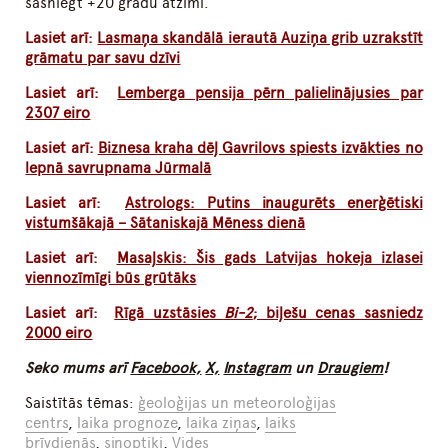
sasniegt +20 grādu atzīmi.
Lasiet arī:
Lasmaņa skandālā ierautā Auziņa grib uzrakstīt
grāmatu par savu dzīvi
Lasiet arī:
Lemberga pensija pērn palielinājusies par
2307 eiro
Lasiet arī:
Biznesa kraha dēļ Gavrilovs spiests izvākties no
lepnā savrupnama Jūrmalā
Lasiet arī:
Astrologs: Putins inaugurēts enerģētiski
vistumšākajā – Sātaniskajā Mēness dienā
Lasiet arī:
Masaļskis: Šis gads Latvijas hokeja izlasei
viennozīmīgi būs grūtāks
Lasiet arī:
Rīgā uzstāsies
Bi-2
; biļešu cenas sasniedz
2000 eiro
Seko mums arī
Facebook,
X,
Instagram
un
Draugiem
!
Saistītās tēmas:
ģeoloģijas un meteoroloģijas
centrs
,
laika prognoze
,
laika ziņas
,
laiks
brīvdienās
,
sinoptiķi
,
Vides