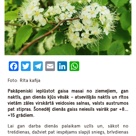
Facebook
Twitter
Telegram
Email
LinkedIn
WhatsApp
Foto: Rīta kafija
Pakāpeniski ieplūstot gaisa masai no ziemeļiem, gan
naktīs, gan dienās kļūs vēsāk – atsevišķās naktīs un rītos
vietām zāles virskārtā veidosies salnas, valsts austrumos
pat stipras. Šonedēļ dienās gaiss neiesils vairāk par +8…
+15 grādiem.
Lai gan darba dienās palaikam uzlīs un, sākot no
trešdienas, dažviet pat iespējams slapjš sniegs, brīvdienas