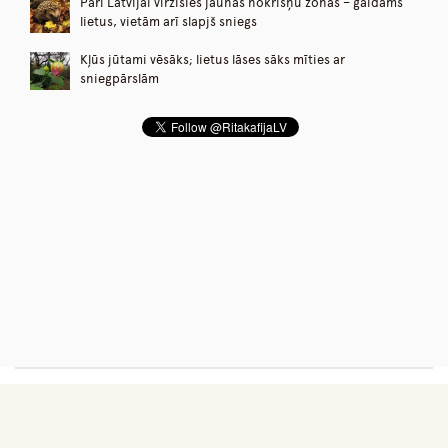
Pāri Latvijai virzīsies jaunas nokrišņu zonas – gaidāms
lietus, vietām arī slapjš sniegs
Kļūs jūtami vēsāks; lietus lāses sāks mīties ar
sniegpārslām