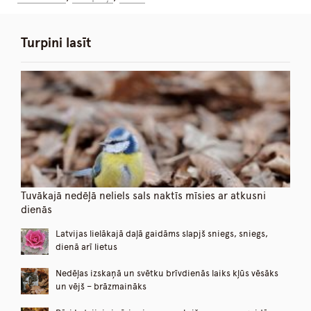
Turpini lasīt
Tuvākajā nedēļā neliels sals naktīs mīsies ar atkusni
dienās
Latvijas lielākajā daļā gaidāms slapjš sniegs, sniegs,
dienā arī lietus
Nedēļas izskaņā un svētku brīvdienās laiks kļūs vēsāks
un vējš – brāzmaināks