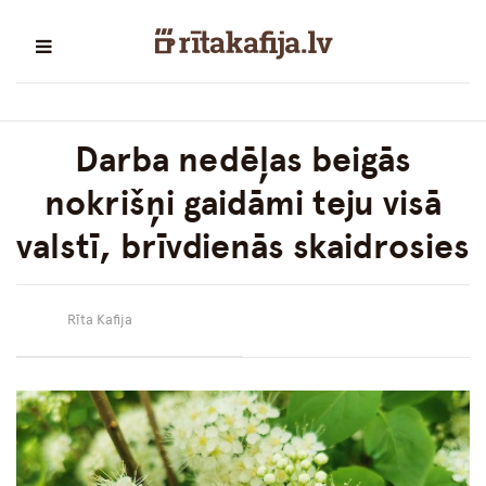
Darba nedēļas beigās
nokrišņi gaidāmi teju visā
valstī, brīvdienās skaidrosies
Rīta Kafija