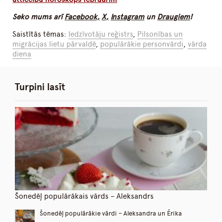
Seko mums arī
Facebook,
X,
Instagram
un
Draugiem
!
Saistītās tēmas:
Iedzīvotāju reģistrs
,
Pilsonības un
migrācijas lietu pārvaldē
,
populārākie personvārdi
,
vārda
diena
Turpini lasīt
Šonedēļ populārākais vārds – Aleksandrs
Šonedēļ populārākie vārdi – Aleksandra un Ērika