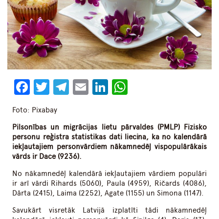
Facebook
Twitter
Telegram
Email
LinkedIn
WhatsApp
Foto: Pixabay
Pilsonības un migrācijas lietu pārvaldes (PMLP) Fizisko
personu reģistra statistikas dati liecina, ka no kalendārā
iekļautajiem personvārdiem nākamnedēļ vispopulārākais
vārds ir Dace (9236).
No nākamnedēļ kalendārā iekļautajiem vārdiem populāri
ir arī vārdi Rihards (5060), Paula (4959), Ričards (4086),
Dārta (2415), Laima (2252), Agate (1155) un Simona (1147).
Savukārt visretāk Latvijā izplatīti tādi nākamnedēļ