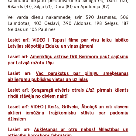
kalendārā iekļauti personvārdi kā Sinilga (4), Daris (13),
Rišards (47), Silga (71), Dora (81) un Apolonija (82).
Vēl vārda dienu nākamnedēļ svin 590 Jasmīnas, 506
Laimdotas, 403 Česlavi, 390 Aldonas, 198 Selgas, 187
Neldas un 103 Paulīnes.
Lasiet arī:
VIDEO | Tapusi filma par visu laiku labāko
Latvijas slēpotāju Eiduku un viņas ģimeni
Lasiet arī:
Amerikāņu aktrise Drū Berimora pauž sajūsmu
par Latvijā ražotu tēju
Lasiet arī:
Vāc parakstus par pilnīgu smēķēšanas
aizliegumu publiskās vietās un uz ielas
Lasiet arī:
Ķengaragā atvērts otrais
Lidl
; pirmais klients
rindā stāvēja no diviem naktī
Lasiet arī:
VIDEO | Keišs, Grāvelis, Āboliņš un citi slaveni
aktieri iemūžina traģikomisku stāstu par padomju
džinsiem
Lasiet arī:
Auklēšanās ar otru nebūs! Mīlestības un
attiecību horoskops februārim