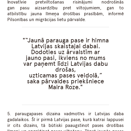
Inovatīvie pretviltošanas risinājumi nodrošinās
gan pasu aizsardzību pret viltojumiem, gan to
atbilstību jauna līmeņa drošības prasībām, informē
Pilsonības un migrācijas lietu pārvalde.
“Jaunā parauga pase ir himna
Latvijas skaistajai dabai.
Dodoties uz ārvalstīm ar
jauno pasi, ikviens no mums
var paņemt līdzi Latvijas dabu
drošas,
uzticamas pases veidolā,”
saka pārvaldes priekšniece
Maira Roze.
5. paraugapases dizaina vadmotīvs ir Latvijas daba
gadalaikos. Šī ir pirmā Latvijas pase, kurā katrai lappusei
ir cits dizains, tā būtiski paaugstinot pases drošības