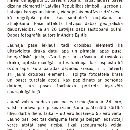
līmeni un apgrūtinot pases viltošanu. Tāpat jaunās pases
dizaina elementi ir Latvijas Republikas simboli – ģerbonis,
Latvijas karogs un himna, vienojošais motīvs ir dzērves –
kā migrējoši putni, kas simbolizē izceļošanu un
atceļošanu. Pasē attēlota Latvijas dabas ģeogrāfiskā
daudzveidība, kā arī 20 Latvijas dabā sastopami putni.
Dabas fotogrāfiju autors ir Andris Eglītis.
Jaunajā pasē iekļauti tādi drošības elementi kā
ultravioletā druka datu lapā un pirmajā lapas pusē,
hologrāfiskā josla, vīzu lapas ar krāsainu ultravioleto
druku, optiski mainīgās tintes funkcija, kas iespiesta kā
ozola lapa, kura parādās dažādās krāsās, u. c. Ietverti
arī jauni drošības elementi: spilgta fotoattēla krāsa
un pases turētāja attēls, kas papildināts ar personas
datiem, un pases īpašnieka portrets iegravēts
caurspīdīgā logā.
Jaunā valsts nodeva par pases izsniegšanu ir 34 eiro;
valsts nodeva par pases izsniegšanu paātrinātā kārtībā
(divu darba dienu laikā) – 60 eiro līdzšinējo 55 eiro vietā.
Jauno pasi pēc tās derīguma termiņa beigām iedzīvotāji
varēs atstāt savā rīcībā, tikai sacaurumotā veidā.