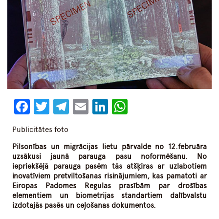
Facebook
Twitter
Telegram
Email
LinkedIn
WhatsApp
Publicitātes foto
Pilsonības un migrācijas lietu pārvalde no 12.februāra
uzsākusi jaunā parauga pasu noformēšanu. No
iepriekšējā parauga pasēm tās atšķiras ar uzlabotiem
inovatīviem pretviltošanas risinājumiem, kas pamatoti ar
Eiropas Padomes Regulas prasībām par drošības
elementiem un biometrijas standartiem dalībvalstu
izdotajās pasēs un ceļošanas dokumentos.