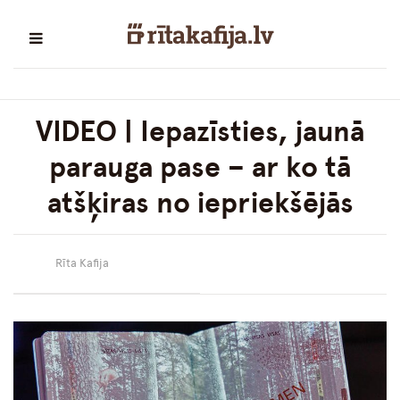
VIDEO | Iepazīsties, jaunā
parauga pase – ar ko tā
atšķiras no iepriekšējās
Rīta Kafija