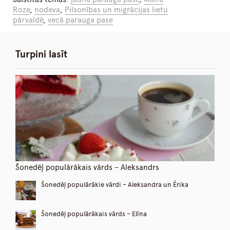
Roze
,
nodeva
,
Pilsonības un migrācijas lietu
pārvaldē
,
vecā parauga pase
Turpini lasīt
Šonedēļ populārākais vārds – Aleksandrs
Šonedēļ populārākie vārdi – Aleksandra un Ērika
Šonedēļ populārākais vārds – Elīna