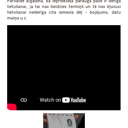
Pārvalde atgādina, ka iepriekšējā parauga pase ir derīga
lietošanai, ja tai nav beidzies termiņš un tā nav kļuvusi
lietošanai nederīga cita iemesla dēļ – bojājums, datu
maiņa u.c.