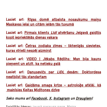
Lasiet arī:
Rīgas domē atbalsta nosaukumu maiņu
Maskavas ielai un citām ielām tās tuvumā
Lasiet arī:
Pirmais klients
Lidl
atvēršanu Jelgavā gaidījis
kopš iepriekšējās dienas vakara
Lasiet arī:
Četras zodiaka zīmes – liktenīgās sievietes,
kuras vīrieši nespēj aizmirst
Lasiet arī:
VIDEO | Jēkabs Rēdlihs: Man bija kauns
pieņemt un atzīt, ka netieku galā
Lasiet arī:
Danusevičs par
LIDL
desām: Doktordesa
neatbilst tās standartam
Lasiet arī:
Gaidāma smaga krīze – astroloģe atklāj, kā
mainīsies Keitas Midltones dzīve
Seko mums arī
Facebook,
X,
Instagram
un
Draugiem
!
Saistītās tēmas:
jaunā parauga pase
,
Maira