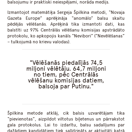
balsojumu ir praktiski neiespējami, norāda medijs.
Izmantojot matemātiķa Sergeja Špilkina metodi, “Novaja
Gazeta Europe” aprēķināja “anomālo” balsu skaitu
pēdējās vēlēšanās. Aprēķinā tika izmantoti dati, kas
balstīti uz 97% Centrālās vēlēšanu komisijas apstrādāto
protokolu, ko apkopojis kanāls “Nevibori” (“Nevēlēšanas”
– tulkojumā no krievu valodas).
Vēlēšanās piedalījās 74,5
miljoni vēlētāju. 64,7 miljoni
no tiem, pēc Centrālās
vēlēšanu komisijas datiem,
balsoja par Putinu.
Špilkina metode atklāj, cik balsis uzvarētājam tika
“pievienotas”, aizpildot viltotus biļetenus un pārrakstot
gala protokolus. Lai to izdarītu, balsu sadalījums par
dažādiem kandidātiem tiek salīdzināts ar aktivitāti katrā