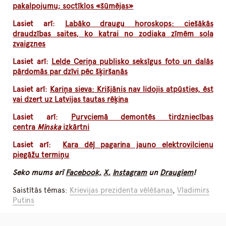
pakalpojumu; soctīklos «šūmējas»
Lasiet arī:
Labāko draugu horoskops: ciešākās
draudzības saites, ko katrai no zodiaka zīmēm sola
zvaigznes
Lasiet arī:
Lelde Ceriņa publisko seksīgus foto un dalās
pārdomās par dzīvi pēc šķiršanās
Lasiet arī:
Kariņa sieva: Krišjānis nav lidojis atpūsties, ēst
vai dzert uz Latvijas tautas rēķina
Lasiet arī:
Purvciemā demontēs tirdzniecības
centra
Minska
izkārtni
Lasiet arī:
Kara dēļ pagarina jauno elektrovilcienu
piegāžu termiņu
Seko mums arī
Facebook,
X,
Instagram
un
Draugiem
!
Saistītās tēmas:
Krievijas prezidenta vēlēšanas
,
Vladimirs
Putins