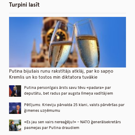
Turpini lasīt
Putina bijušais runu rakstītājs atklāj, par ko sapņo
Kremlis un ko tostos min diktatora tuvākie
Putina personīgais ārsts savu tēvu «padara» par
deputātu, bet radus par augsta līmeņa vadītājiem
Pētījums: Krieviju pārvalda 25 klani, valsts pārvēršas par
ģimenes uzņēmumu
«Es jau sen vairs nereaģēju!» – NATO ģenerālsekretārs
pasmejas par Putina draudiem