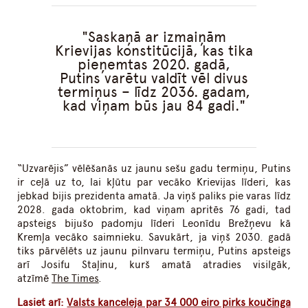
Saskaņā ar izmaiņām
Krievijas konstitūcijā, kas tika
pieņemtas 2020. gadā,
Putins varētu valdīt vēl divus
termiņus – līdz 2036. gadam,
kad viņam būs jau 84 gadi.
“Uzvarējis” vēlēšanās uz jaunu sešu gadu termiņu, Putins
ir ceļā uz to, lai kļūtu par vecāko Krievijas līderi, kas
jebkad bijis prezidenta amatā. Ja viņš paliks pie varas līdz
2028. gada oktobrim, kad viņam apritēs 76 gadi, tad
apsteigs bijušo padomju līderi Leonīdu Brežņevu kā
Kremļa vecāko saimnieku. Savukārt, ja viņš 2030. gadā
tiks pārvēlēts uz jaunu pilnvaru termiņu, Putins apsteigs
arī Josifu Staļinu, kurš amatā atradies visilgāk,
atzīmē
The Times
.
Lasiet arī:
Valsts kanceleja par 34 000 eiro pirks koučinga