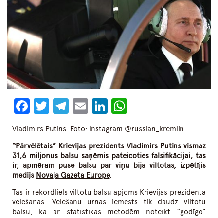
Facebook
Twitter
Telegram
Email
LinkedIn
WhatsApp
Vladimirs Putins. Foto: Instagram @russian_kremlin
“Pārvēlētais” Krievijas prezidents Vladimirs Putins vismaz
31,6 miljonus balsu saņēmis pateicoties falsifikācijai, tas
ir, apmēram puse balsu par viņu bija viltotas, izpētījis
medijs
Novaja Gazeta Europe
.
Tas ir rekordliels viltotu balsu apjoms Krievijas prezidenta
vēlēšanās. Vēlēšanu urnās iemests tik daudz viltotu
balsu, ka ar statistikas metodēm noteikt “godīgo”