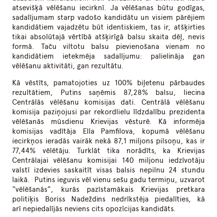
atsevišķā vēlēšanu iecirknī. Ja vēlēšanas būtu godīgas,
sadalījumam starp vadošo kandidātu un visiem pārējiem
kandidātiem vajadzētu būt identiskiem, tas ir, atšķirties
tikai absolūtajā vērtībā atšķirīgā balsu skaita dēļ, nevis
formā. Taču viltotu balsu pievienošana vienam no
kandidātiem ietekmēja sadalījumu: palielināja gan
vēlēšanu aktivitāti, gan rezultātu.
Kā vēstīts, pamatojoties uz 100% biļetenu pārbaudes
rezultātiem, Putins saņēmis 87,28% balsu, liecina
Centrālās vēlēšanu komisijas dati. Centrālā vēlēšanu
komisija paziņojusi par rekordlielu līdzdalību prezidenta
vēlēšanās mūsdienu Krievijas vēsturē. Kā informēja
komisijas vadītāja Ella Pamfilova, kopumā vēlēšanu
iecirkņos ieradās vairāk nekā 87,1 miljons pilsoņu, kas ir
77,44% vēlētāju. Turklāt tika norādīts, ka Krievijas
Centrālajai vēlēšanu komisijai 140 miljonu iedzīvotāju
valstī izdevies saskaitīt visas balsis nepilnu 24 stundu
laikā. Putins ieguvis vēl vienu sešu gadu termiņu, uzvarot
“vēlēšanās”, kurās pazīstamākais Krievijas pretkara
politiķis Boriss Nadeždins nedrīkstēja piedalīties, kā
arī nepiedalījās neviens cits opozīcijas kandidāts.