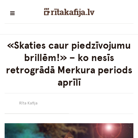
«Skaties caur piedzīvojumu
brillēm!» – ko nesīs
retrogrādā Merkura periods
aprīlī
Rīta Kafija