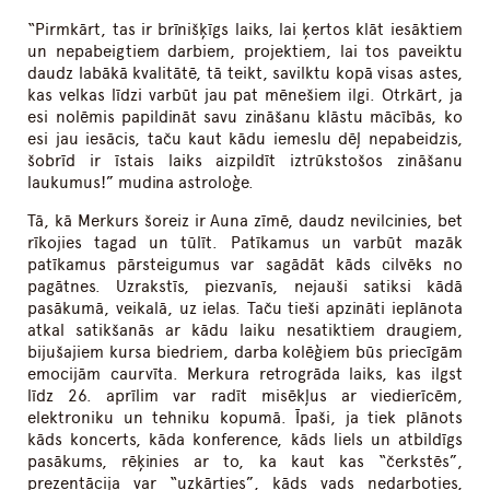
“Pirmkārt, tas ir brīnišķīgs laiks, lai ķertos klāt iesāktiem
un nepabeigtiem darbiem, projektiem, lai tos paveiktu
daudz labākā kvalitātē, tā teikt, savilktu kopā visas astes,
kas velkas līdzi varbūt jau pat mēnešiem ilgi. Otrkārt, ja
esi nolēmis papildināt savu zināšanu klāstu mācībās, ko
esi jau iesācis, taču kaut kādu iemeslu dēļ nepabeidzis,
šobrīd ir īstais laiks aizpildīt iztrūkstošos zināšanu
laukumus!” mudina astroloģe.
Tā, kā Merkurs šoreiz ir Auna zīmē, daudz nevilcinies, bet
rīkojies tagad un tūlīt. Patīkamus un varbūt mazāk
patīkamus pārsteigumus var sagādāt kāds cilvēks no
pagātnes. Uzrakstīs, piezvanīs, nejauši satiksi kādā
pasākumā, veikalā, uz ielas. Taču tieši apzināti ieplānota
atkal satikšanās ar kādu laiku nesatiktiem draugiem,
bijušajiem kursa biedriem, darba kolēģiem būs priecīgām
emocijām caurvīta. Merkura retrogrāda laiks, kas ilgst
līdz 26. aprīlim var radīt misēkļus ar viedierīcēm,
elektroniku un tehniku kopumā. Īpaši, ja tiek plānots
kāds koncerts, kāda konference, kāds liels un atbildīgs
pasākums, rēķinies ar to, ka kaut kas “čerkstēs”,
prezentācija var “uzkārties”, kāds vads nedarboties,