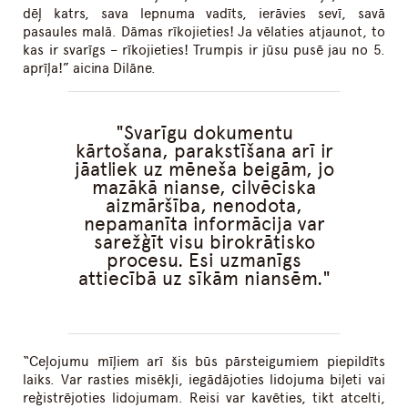
dēļ katrs, sava lepnuma vadīts, ierāvies sevī, savā
pasaules malā. Dāmas rīkojieties! Ja vēlaties atjaunot, to
kas ir svarīgs – rīkojieties! Trumpis ir jūsu pusē jau no 5.
aprīļa!” aicina Dilāne.
Svarīgu dokumentu
kārtošana, parakstīšana arī ir
jāatliek uz mēneša beigām, jo
mazākā nianse, cilvēciska
aizmāršība, nenodota,
nepamanīta informācija var
sarežģīt visu birokrātisko
procesu. Esi uzmanīgs
attiecībā uz sīkām niansēm.
“Ceļojumu mīļiem arī šis būs pārsteigumiem piepildīts
laiks. Var rasties misēkļi, iegādājoties lidojuma biļeti vai
reģistrējoties lidojumam. Reisi var kavēties, tikt atcelti,