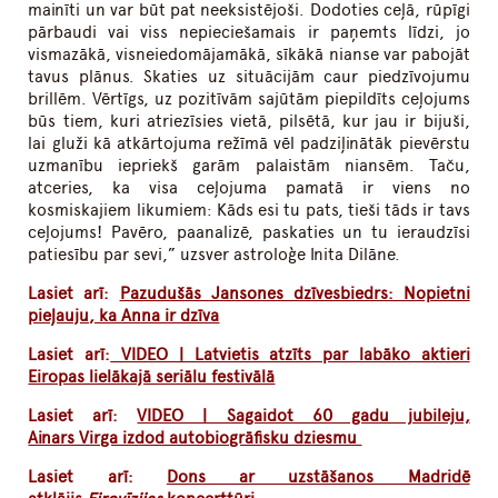
mainīti un var būt pat neeksistējoši. Dodoties ceļā, rūpīgi
pārbaudi vai viss nepieciešamais ir paņemts līdzi, jo
vismazākā, visneiedomājamākā, sīkākā nianse var pabojāt
tavus plānus. Skaties uz situācijām caur piedzīvojumu
brillēm. Vērtīgs, uz pozitīvām sajūtām piepildīts ceļojums
būs tiem, kuri atriezīsies vietā, pilsētā, kur jau ir bijuši,
lai gluži kā atkārtojuma režīmā vēl padziļinātāk pievērstu
uzmanību iepriekš garām palaistām niansēm. Taču,
atceries, ka visa ceļojuma pamatā ir viens no
kosmiskajiem likumiem: Kāds esi tu pats, tieši tāds ir tavs
ceļojums! Pavēro, paanalizē, paskaties un tu ieraudzīsi
patiesību par sevi,” uzsver astroloģe Inita Dilāne.
Lasiet arī:
Pazudušās Jansones dzīvesbiedrs: Nopietni
pieļauju, ka Anna ir dzīva
Lasiet arī:
VIDEO | Latvietis atzīts par labāko aktieri
Eiropas lielākajā seriālu festivālā
Lasiet arī:
VIDEO | Sagaidot 60 gadu jubileju,
Ainars Virga izdod autobiogrāfisku dziesmu
Lasiet arī:
Dons ar uzstāšanos Madridē