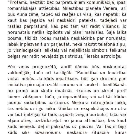
“Protams, neiztikt bez pārpratumiem komunikācijā, īpaši
romantiskajās attiecībās. Mīlestības planēta Venēra, arī
būs Auna zīmē, tāpēc asi reaģēs uz visu, kas nepatīk, ka
kaut kas jāgaida vai neskaidri pateikts, tādējādi var
rasties pārpratumi, kas pēc tam var radīt vilšanos, jo
norunātais netiks izpildīts vai plāni mainīsies. Šajā laika
posmā, tiklīdz rodas mazākā neskaidrība par norunāto,
labāk ir piezvanīt un pārjautāt, nekā rakstīt telefonā ziņu,
jo visniecīgākais ieliktais vai neieliktais simbols teikuma
beigās var radīt nevajadzīgus strīdus,” iesaka astroloģe.
Pēc viņas prognozētā, aprīlī dāmas būs noskaņotas
valdonīgāk, taču arī kaislīgāk. “Pacietībai un kautrībai
vietas nebūs. Ja kāds iepatiksies, būs gan drosme, gan
iniciatīva pirmajai uzsākt sarunu vai saraksti. Iemīlēšanās
no pirmā acu skata mudinās rīkoties un skriet pretī
laimes zibšņiem. Taču, ja iepazināties, vai satikāt kādus
jaunus sadarbības partnerus Merkura retrogrāda laikā,
tas nebūs uz ilgu laiku. Gaidas un ekspektācijas no otra
var būt milzīgas kā tāds uzpūsts ziepju burbulis. Taču var
atjaunoties, uzdzirksteļot no jauna attiecības, kas kaut
kādu iemeslu dēļ ir palikušas uz pauzes. Vai tas ir bijis
kāds sīks aizvainojums, neskaidra situācija, kuras