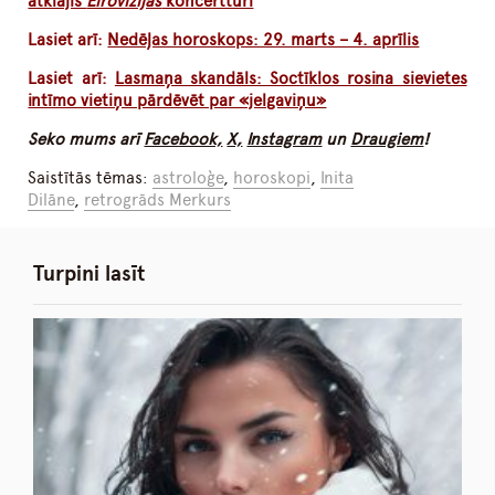
atklājis
Eirovīzijas
koncerttūri
Lasiet arī:
Nedēļas horoskops: 29. marts – 4. aprīlis
Lasiet arī:
Lasmaņa skandāls: Soctīklos rosina sievietes
intīmo vietiņu pārdēvēt par «jelgaviņu»
Seko mums arī
Facebook,
X,
Instagram
un
Draugiem
!
Saistītās tēmas:
astroloģe
,
horoskopi
,
Inita
Dilāne
,
retrogrāds Merkurs
Turpini lasīt