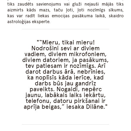
tiks zaudēts savienojums vai gluži nejauši mājās tiks
aizmirts kāds mazs, taču ļoti, ļoti nozīmīgs sīkums,
kas var radīt liekas emocijas pasākuma laikā, skaidro
astroloģijas eksperte.
“Mieru, tikai mieru!
Nodrošini sevi ar diviem
vadiem, diviem mikrofoniem,
diviem datoriem, ja pasākums,
tev patiesam ir nozīmīgs. Arī
darot darbus ārā, nebrīnies,
ka noplīsīs kāda ierīce, kad
darbs būs jau gandrīz
paveikts. Nogaidi, nepērc
jaunu, labākais laiks iekārtu,
telefonu, datoru pirkšanai ir
aprīļa beigas,” iesaka Dilāne.