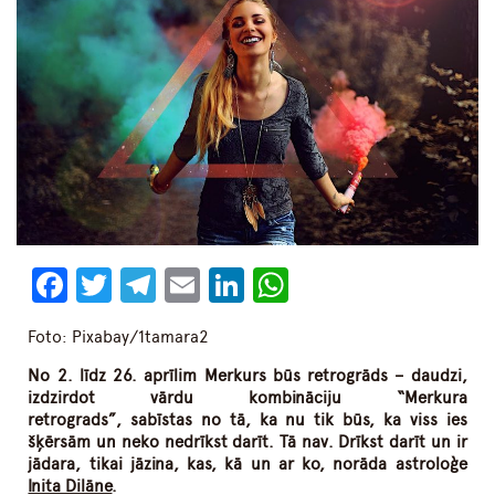
Facebook
Twitter
Telegram
Email
LinkedIn
WhatsApp
Foto: Pixabay/1tamara2
No 2. līdz 26. aprīlim Merkurs būs retrogrāds – daudzi,
izdzirdot vārdu kombināciju “Merkura
retrograds”, sabīstas no tā, ka nu tik būs, ka viss ies
šķērsām un neko nedrīkst darīt. Tā nav. Drīkst darīt un ir
jādara, tikai jāzina, kas, kā un ar ko, norāda astroloģe
Inita Dilāne
.