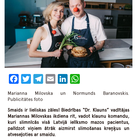
Facebook
Twitter
Telegram
Email
LinkedIn
WhatsApp
Marianna Milovska un Normunds Baranovskis.
Publicitātes foto
Smaids ir lieliskas zāles! Biedrības “Dr. Klauns” vadītājas
Mariannas Milovskas ikdiena rit, vadot klaunu komandu,
kuri slimnīcās visā Latvijā ielīksmo mazos pacientus,
palīdzot viņiem ātrāk aizmirst slimošanas kreņķus un
atveseļoties ar smaidu.