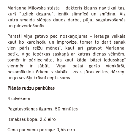
Marianna Milovska stāsta – dakteris klauns nav tikai tas,
kurš “uzliek degunu”, ienāk slimnīcā un smīdina. Aiz
katra smaida slēpjas daudz darba, pūļu, sagatavošanās
un pilnveidošanās.
Parasti viņa gatavo pēc noskaņojuma – ierauga veikalā
kaut ko kārdinošu un improvizē, tomēr to darīt sanāk
vien pāris reižu mēnesī, kaut arī gatavot Mariannai
patīk. Viņa iepērkas saskaņā ar katras dienas vēlmēm,
tomēr ir pārliecināta, ka kaut kādai bāzei ledusskapī
vienmēr ir jābūt. Viņai pašai garšo vienkārši,
nesamāksloti ēdieni, vislabāk – zivis, jūras veltes, dārzeņi
un jo sevišķi krāsnī cepts sams.
Plānās rudzu pankūkas
4 cilvēkiem
Pagatavošanas ilgums: 50 minūtes
Izmaksas kopā: 2,6 eiro
Cena par vienu porciju: 0,65 eiro