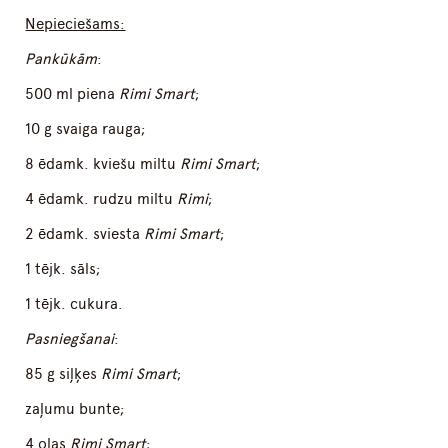
Nepieciešams:
Pankūkām
:
500 ml piena
Rimi Smart
;
10 g svaiga rauga;
8 ēdamk. kviešu miltu
Rimi Smart
;
4 ēdamk. rudzu miltu
Rimi
;
2 ēdamk. sviesta
Rimi Smart
;
1 tējk. sāls;
1 tējk. cukura.
Pasniegšanai
:
85 g siļķes
Rimi Smart
;
zaļumu bunte;
4 olas
Rimi Smart
;