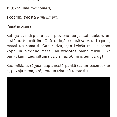
15 g krējuma
Rimi Smart
;
1 ēdamk. sviesta
Rimi Smart.
Pagatavošana:
Katliņā uzsildi pienu, tam pievieno raugu, sāli, cukuru un
atstāj uz 5 minūtēm. Citā katliņā izkausē sviestu, to pielej
masai un samaisi. Gan rudzu, gan kviešu miltus saber
kopā un pievieno masai, lai veidotos plāna mīkla – kā
pankūkām. Liec siltumā uz vismaz 30 minūtēm uzrūgt.
Kad mīkla uzrūgusi, cep sviestā pankūkas un pasniedz ar
siļķi, zaļumiem, krējumu un izkausētu sviestu.