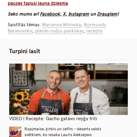
pauzes tapusi jauna dziesma
Seko mums arī
Facebook,
X,
Instagram
un
Draugiem
!
Saistītās tēmas:
Marianna Milovska
,
Normunds
Baranovskis
,
plānās rudzu pankūkas
,
recepte
Turpini lasīt
VIDEO | Recepte: Gacho gatavo reņģu friti
Rupjmaize, ķirbis un zefīrs – deserts valsts
svētkiem, ko iesaka Lauris Aleksejevs