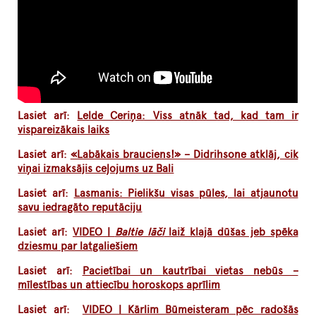
Lasiet arī:
Lelde Ceriņa: Viss atnāk tad, kad tam ir
vispareizākais laiks
Lasiet arī:
«Labākais brauciens!» – Didrihsone atklāj, cik
viņai izmaksājis ceļojums uz Bali
Lasiet arī:
Lasmanis: Pielikšu visas pūles, lai atjaunotu
savu iedragāto reputāciju
Lasiet arī:
VIDEO |
Baltie lāči
laiž klajā dūšas jeb spēka
dziesmu par latgaliešiem
Lasiet arī:
Pacietībai un kautrībai vietas nebūs –
mīlestības un attiecību horoskops aprīlim
Lasiet arī:
VIDEO | Kārlim Būmeisteram pēc radošās