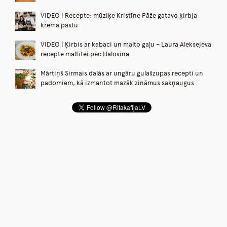
VIDEO | Recepte: mūziķe Kristīne Pāže gatavo ķirbja
krēma pastu
VIDEO | Ķirbis ar kabaci un malto gaļu – Laura Aleksejeva
recepte maltītei pēc Halovīna
Mārtiņš Sirmais dalās ar ungāru gulašzupas recepti un
padomiem, kā izmantot mazāk zināmus sakņaugus