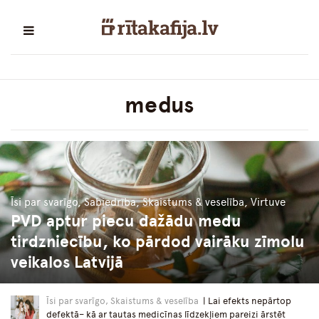
medus
Īsi par svarīgo, Sabiedrība, Skaistums & veselība, Virtuve
PVD aptur piecu dažādu medu
tirdzniecību, ko pārdod vairāku zīmolu
veikalos Latvijā
Īsi par svarīgo, Skaistums & veselība
| Lai efekts nepārtop
defektā– kā ar tautas medicīnas līdzekļiem pareizi ārstēt