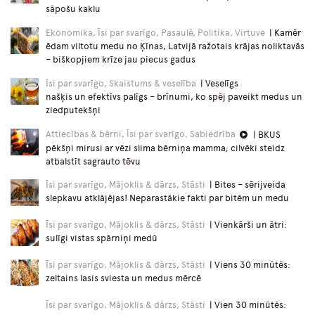
sāpošu kaklu
Ekonomika, Īsi par svarīgo, Pasaulē, Politika, Virtuve
| Kamēr
ēdam viltotu medu no Ķīnas, Latvijā ražotais krājas noliktavās
– biškopjiem krīze jau piecus gadus
Īsi par svarīgo, Skaistums & veselība
| Veselīgs
našķis un efektīvs palīgs – brīnumi, ko spēj paveikt medus un
ziedputekšņi
Attiecības & bērni, Īsi par svarīgo, Sabiedrība
| BKUS
pēkšņi mirusi ar vēzi slima bērniņa mamma; cilvēki steidz
atbalstīt sagrauto tēvu
Īsi par svarīgo, Mājoklis & dārzs, Stāsti
| Bites – sērijveida
slepkavu atklājējas! Neparastākie fakti par bitēm un medu
Īsi par svarīgo, Mājoklis & dārzs, Stāsti
| Vienkārši un ātri:
sulīgi vistas spārniņi medū
Īsi par svarīgo, Mājoklis & dārzs, Stāsti
| Viens 30 minūtēs:
zeltains lasis sviesta un medus mērcē
Īsi par svarīgo, Mājoklis & dārzs, Stāsti
| Vien 30 minūtēs: