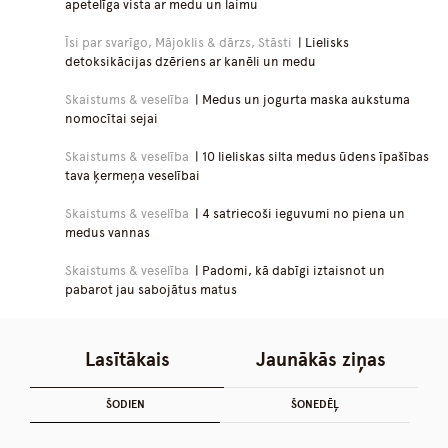
apetelīga vista ar medu un laimu
Īsi par svarīgo, Mājoklis & dārzs, Stāsti
| Lielisks
detoksikācijas dzēriens ar kanēli un medu
Skaistums & veselība
| Medus un jogurta maska aukstuma
nomocītai sejai
Skaistums & veselība
| 10 lieliskas silta medus ūdens īpašības
tava ķermeņa veselībai
Skaistums & veselība
| 4 satriecoši ieguvumi no piena un
medus vannas
Skaistums & veselība
| Padomi, kā dabīgi iztaisnot un
pabarot jau sabojātus matus
Lasītākais
Jaunākās ziņas
ŠODIEN
ŠONEDĒĻ