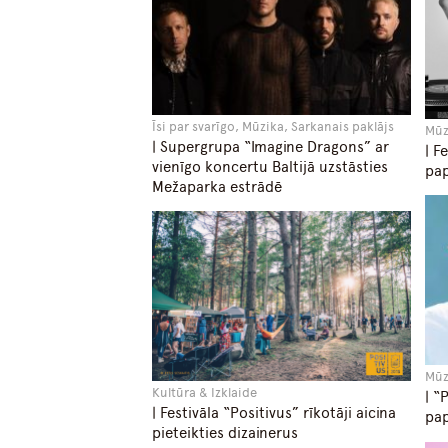
Īsi par svarīgo, Mūzika, Sarkanais paklājs
Mūz
| Supergrupa “Imagine Dragons” ar
| F
vienīgo koncertu Baltijā uzstāsties
pap
Mežaparka estrādē
Mūz
Kultūra & Izklaide
| “
| Festivāla “Positivus” rīkotāji aicina
pap
pieteikties dizainerus