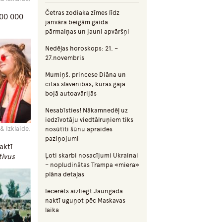
Četras zodiaka zīmes līdz
200 000
janvāra beigām gaida
pārmaiņas un jauni apvāršņi
Nedēļas horoskops: 21. –
27.novembris
Mumiņš, princese Diāna un
citas slavenības, kuras gāja
bojā autoavārijās
Nesabīsties! Nākamnedēļ uz
iedzīvotāju viedtālruņiem tiks
& Izklaide,
nosūtīti šūnu apraides
paziņojumi
aktī
Ļoti skarbi nosacījumi Ukrainai
tivus
– nopludinātas Trampa «miera»
plāna detaļas
Iecerēts aizliegt Jaungada
naktī uguņot pēc Maskavas
laika