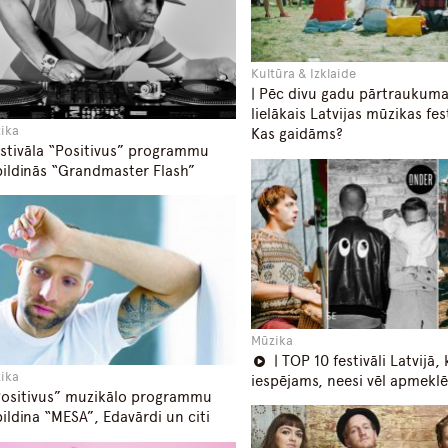
Kultūra & Izklaide
| Pēc divu gadu pārtraukuma
lielākais Latvijas mūzikas fest
ika
Kas gaidāms?
estivāla “Positivus” programmu
ildinās “Grandmaster Flash”
Mūzika
| TOP 10 festivāli Latvijā,
ika
iespējams, neesi vēl apmeklē
Positivus” muzikālo programmu
ildina “MESA”, Edavārdi un citi