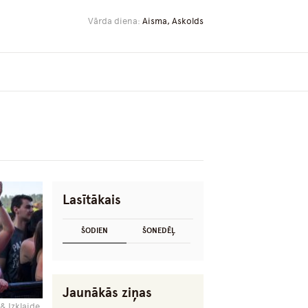
Vārda diena:
Aisma, Askolds
Lasītākais
ŠODIEN
ŠONEDĒĻ
Jaunākās ziņas
& Izklaide,