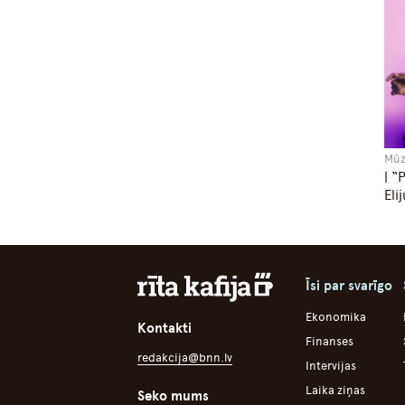
Mūz
| “
Eli
Īsi par svarīgo
Ekonomika
Kontakti
Finanses
redakcija@bnn.lv
Intervijas
Laika ziņas
Seko mums