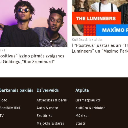
Kultūra & Izklaide
| “Positivus” uzstāsies arī “T
ika
Lumineers” un “Maximo Par
Positivus” izziņo pirmās zvaigznes-
ju Goldingu,”Rae Sremmurd”
Sarkanais paklājs
Dzīvesveids
Atpūta
Foto
Attiecības & bērni
Grāmatplaukts
Sociālie tīkli
Auto & moto
Kultūra & Izklaide
TV
Ezotērika
Mūzika
Mājoklis & dārzs
Stāsti