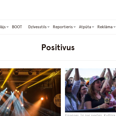
lājs
BOOT
Dzīvesstils
Reportieris
Atpūta
Reklāma
Positivus
Finanses, Īsi par svarīgo, Kultūra 