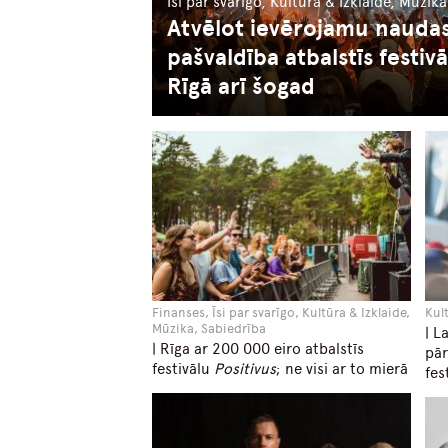
Īsi par svarīgo, Kultūra & Izklaide, Mūzik
Atvēlot ievērojamu naud
pašvaldība atbalstīs festiv
Rīgā arī šogad
Finanses, Īsi par svarīgo, Kultūra & Izklaide,
Kul
Mūzika, Sabiedrība
| L
| Rīga ar 200 000 eiro atbalstīs
pār
festivālu
Positivus
; ne visi ar to mierā
fes