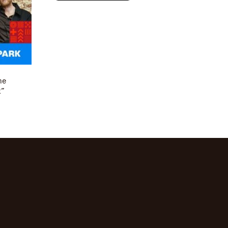
he
k”