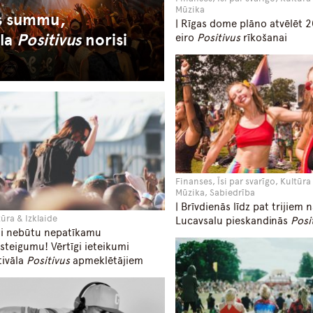
a
Mūzika
as summu,
| Rīgas dome plāno atvēlēt 
āla
Positivus
norisi
eiro
Positivus
rīkošanai
Finanses, Īsi par svarīgo, Kultūra 
Mūzika, Sabiedrība
| Brīvdienās līdz pat trijiem n
tūra & Izklaide
Lucavsalu pieskandinās
Posi
ai nebūtu nepatīkamu
steigumu! Vērtīgi ieteikumi
tivāla
Positivus
apmeklētājiem