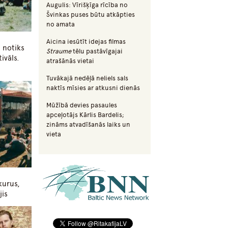
Augulis: Vīrišķīga rīcība no
Švinkas puses būtu atkāpties
no amata
Aicina iesūtīt idejas filmas
 notiks
Straume
tēlu pastāvīgajai
ivāls.
atrašānās vietai
Tuvākajā nedēļā neliels sals
naktīs mīsies ar atkusni dienās
Mūžībā devies pasaules
apceļotājs Kārlis Bardelis;
zināms atvadīšanās laiks un
vieta
 kurus,
jis