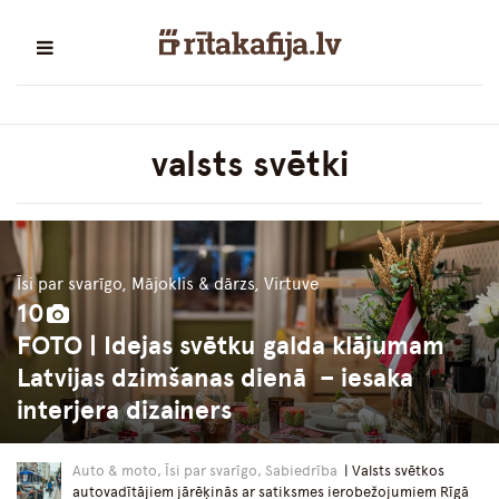
valsts svētki
Īsi par svarīgo, Mājoklis & dārzs, Virtuve
10
FOTO | Idejas svētku galda klājumam
Latvijas dzimšanas dienā – iesaka
interjera dizainers
Auto & moto, Īsi par svarīgo, Sabiedrība
| Valsts svētkos
autovadītājiem jārēķinās ar satiksmes ierobežojumiem Rīgā