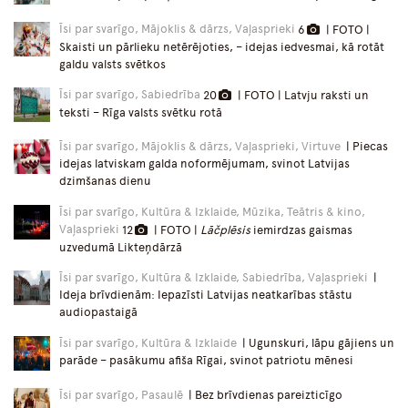
Īsi par svarīgo, Mājoklis & dārzs, Vaļasprieki
6
| FOTO |
Skaisti un pārlieku netērējoties, – idejas iedvesmai, kā rotāt
galdu valsts svētkos
Īsi par svarīgo, Sabiedrība
20
| FOTO | Latvju raksti un
teksti – Rīga valsts svētku rotā
Īsi par svarīgo, Mājoklis & dārzs, Vaļasprieki, Virtuve
| Piecas
idejas latviskam galda noformējumam, svinot Latvijas
dzimšanas dienu
Īsi par svarīgo, Kultūra & Izklaide, Mūzika, Teātris & kino,
Vaļasprieki
12
| FOTO |
Lāčplēsis
iemirdzas gaismas
uzvedumā Likteņdārzā
Īsi par svarīgo, Kultūra & Izklaide, Sabiedrība, Vaļasprieki
|
Ideja brīvdienām: Iepazīsti Latvijas neatkarības stāstu
audiopastaigā
Īsi par svarīgo, Kultūra & Izklaide
| Ugunskuri, lāpu gājiens un
parāde – pasākumu afiša Rīgai, svinot patriotu mēnesi
Īsi par svarīgo, Pasaulē
| Bez brīvdienas pareizticīgo