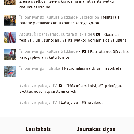
Ziemassvētkos – Zelenskis rosina mainīt valsts svētku
datumus Ukrainā
Īsi par svarīgo, Kultūra & Izklaide, Sabiedrība
| Militārajā
parādē piedalīsies arī Ukrainas karoga grupa
Atpūta, Īsi par svarīgo, Kultūra & Izklaide
9
| Gaismas
festivālu un uguņošanu valsts svētkos nomainīs dzīvā uguns
Īsi par svarīgo, Kultūra & Izklaide
4
| Patriotu nedēļā valsts
karogi plīvo arī skatu torņos
Īsi par svarīgo, Politika
| Nacionālais naids un mazpilsēta
Sarkanais paklājs, TV
| “Mēs mīlam Latviju!”: priecīgus
svētkus novēl atpazīstami cilvēki
Sarkanais paklājs, TV
| Latvija svin 98.jubileju!
Lasītākais
Jaunākās ziņas