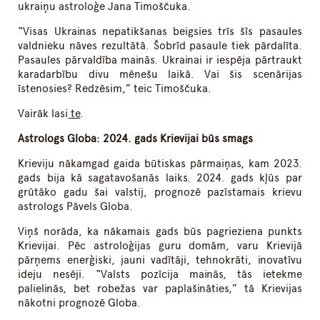
ukraiņu astroloģe Jana Timoščuka.
“Visas Ukrainas nepatikšanas beigsies trīs šīs pasaules
valdnieku nāves rezultātā. Šobrīd pasaule tiek pārdalīta.
Pasaules pārvaldība mainās. Ukrainai ir iespēja pārtraukt
karadarbību divu mēnešu laikā. Vai šis scenārijas
īstenosies? Redzēsim,” teic Timoščuka.
Vairāk lasi
te
.
Astrologs Globa: 2024. gads Krievijai būs smags
Krieviju nākamgad gaida būtiskas pārmaiņas, kam 2023.
gads bija kā sagatavošanās laiks. 2024. gads kļūs par
grūtāko gadu šai valstij, prognozē pazīstamais krievu
astrologs Pāvels Globa.
Viņš norāda, ka nākamais gads būs pagrieziena punkts
Krievijai. Pēc astroloģijas guru domām, varu Krievijā
pārņems enerģiski, jauni vadītāji, tehnokrāti, inovatīvu
ideju nesēji. “Valsts pozīcija mainās, tās ietekme
palielinās, bet robežas var paplašināties,” tā Krievijas
nākotni prognozē Globa.