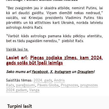
“Bez zvaigznēm jau ir skaidra atbilde, nemirst Putins, lai
kā arī daudzi gaidītu. Viņam diemžēl nekas nedraud,”
vaicāts, vai Krievijas prezidents Vladimirs Putins tiks
pārvēlēts un kā attīstīsies karš Ukrainā, norāda latviešu
astrologs Andris Račs.
“Varbūt kāds astrologs pamana kādu pēkšņu atentātu,
bet es tādu pagaidām neredzu,” piebilst Račs.
Vairāk lasi
te
.
Lasiet arī:
Piecas zodiaka zīmes, kam 2024.
gads solās būt īpaši laimīgs
Seko mums arī
Facebook,
X,
Instagram
un
Draugiem
!
Saistītās tēmas:
2024. gads
,
Andris
Račs
,
pareģojumi
,
Pāvels Globa
,
Prognozes
,
prognozes
2024.gadam
,
Vanga
Turpini lasīt