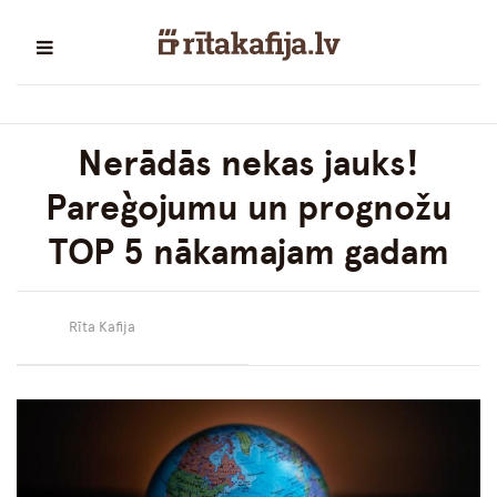
Nerādās nekas jauks!
Pareģojumu un prognožu
TOP 5 nākamajam gadam
Rīta Kafija