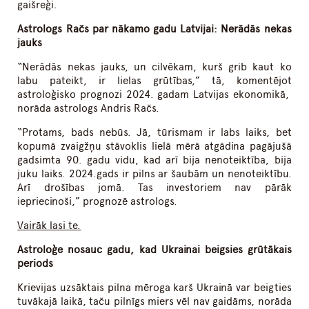
gaišreģi.
Astrologs Račs par nākamo gadu Latvijai: Nerādās nekas
jauks
“Nerādās nekas jauks, un cilvēkam, kurš grib kaut ko
labu pateikt, ir lielas grūtības,” tā, komentējot
astroloģisko prognozi 2024. gadam Latvijas ekonomikā,
norāda astrologs Andris Račs.
“Protams, bads nebūs. Jā, tūrismam ir labs laiks, bet
kopumā zvaigžņu stāvoklis lielā mērā atgādina pagājušā
gadsimta 90. gadu vidu, kad arī bija nenoteiktība, bija
juku laiks. 2024.gads ir pilns ar šaubām un nenoteiktību.
Arī drošības jomā. Tas investoriem nav pārāk
iepriecinoši,” prognozē astrologs.
Vairāk lasi
te
.
Astroloģe nosauc gadu, kad Ukrainai beigsies grūtākais
periods
Krievijas uzsāktais pilna mēroga karš Ukrainā var beigties
tuvākajā laikā, taču pilnīgs miers vēl nav gaidāms, norāda