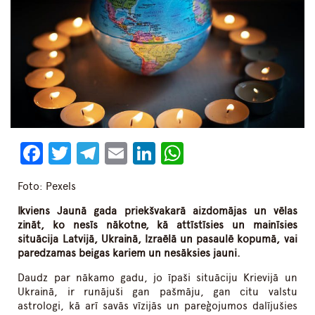
Facebook
Twitter
Telegram
Email
LinkedIn
WhatsApp
Foto: Pexels
Ikviens Jaunā gada priekšvakarā aizdomājas un vēlas
zināt, ko nesīs nākotne, kā attīstīsies un mainīsies
situācija Latvijā, Ukrainā, Izraēlā un pasaulē kopumā, vai
paredzamas beigas kariem un nesāksies jauni.
Daudz par nākamo gadu, jo īpaši situāciju Krievijā un
Ukrainā, ir runājuši gan pašmāju, gan citu valstu
astrologi, kā arī savās vīzijās un pareģojumos dalījušies