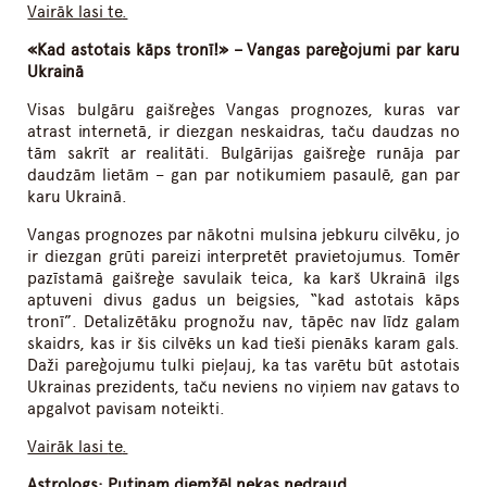
Vairāk lasi
te
.
«Kad astotais kāps tronī!» – Vangas pareģojumi par karu
Ukrainā
Visas bulgāru gaišreģes Vangas prognozes, kuras var
atrast internetā, ir diezgan neskaidras, taču daudzas no
tām sakrīt ar realitāti. Bulgārijas gaišreģe runāja par
daudzām lietām – gan par notikumiem pasaulē, gan par
karu Ukrainā.
Vangas prognozes par nākotni mulsina jebkuru cilvēku, jo
ir diezgan grūti pareizi interpretēt pravietojumus. Tomēr
pazīstamā gaišreģe savulaik teica, ka karš Ukrainā ilgs
aptuveni divus gadus un beigsies, “kad astotais kāps
tronī”. Detalizētāku prognožu nav, tāpēc nav līdz galam
skaidrs, kas ir šis cilvēks un kad tieši pienāks karam gals.
Daži pareģojumu tulki pieļauj, ka tas varētu būt astotais
Ukrainas prezidents, taču neviens no viņiem nav gatavs to
apgalvot pavisam noteikti.
Vairāk lasi
te
.
Astrologs: Putinam diemžēl nekas nedraud