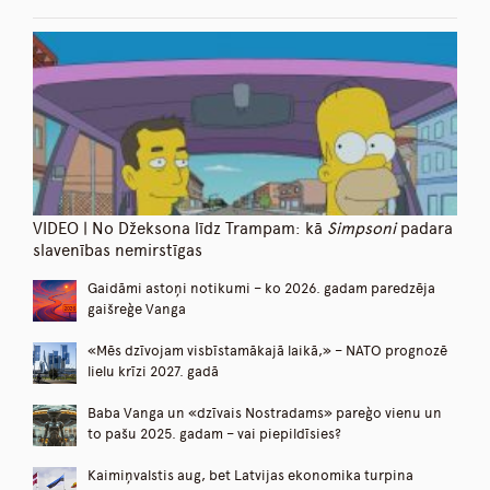
VIDEO | No Džeksona līdz Trampam: kā
Simpsoni
padara
slavenības nemirstīgas
Gaidāmi astoņi notikumi – ko 2026. gadam paredzēja
gaišreģe Vanga
«Mēs dzīvojam visbīstamākajā laikā,» – NATO prognozē
lielu krīzi 2027. gadā
Baba Vanga un «dzīvais Nostradams» pareģo vienu un
to pašu 2025. gadam – vai piepildīsies?
Kaimiņvalstis aug, bet Latvijas ekonomika turpina