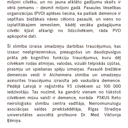
miljoni cilvēku, un no jauna atklāto gadījumu skaits ir
vērā ņemams – desmit miljoni gadā. Pasaules Veselības
organizācijas (PVO) aplēses liecina, ka pašlaik demence ir
septītais biežākais nāves cēlonis pasaulē, un viens no
izplatītākajiem iemesliem, kādēļ vecāka gadagājuma
cilvēki kļūst atkarīgi no līdzcilvēkiem, rāda PVO
apkopotie dati.
Šī slimība izraisa smadzeņu darbības traucējumus, kas
izsauc neatgriezeniskus, pieaugošus un daudzpusīgus
prāta jeb kognitīvo funkciju traucējumus, kuru dēļ
cilvēkam rodas atmiņas, valodas, vizuāli telpiskās izjūtas,
prasmju un spiešanas spēju izmaiņas. Pasaulē biežākie
demences veidi ir Alcheimera slimība un smadzeņu
asinsrites traucējumu izraisīta jeb vaskulāra demence.
Pēdējā Latvijā ir reģistrēta 93 cilvēkiem uz 100 000
iedzīvotāju. Tas nozīmē, ka gandrīz vienam no tūkstoš
cilvēkiem mūsu valstī ir demence, norāda PSKUS Reto
neiroloģisko slimību centra vadītāja, Neiroimunulogu
asociācijas valdes priekšsēdētāja, Rīgas Stradiņa
universitātes asociētā profesore
Dr. Med. Viktorija
Ķēniņa.