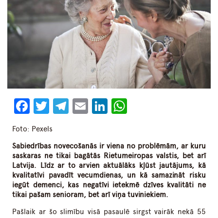
Facebook
Twitter
Telegram
Email
LinkedIn
WhatsApp
Foto: Pexels
Sabiedrības novecošanās ir viena no problēmām, ar kuru
saskaras ne tikai bagātās Rietumeiropas valstis, bet arī
Latvija. Līdz ar to arvien aktuālāks kļūst jautājums, kā
kvalitatīvi pavadīt vecumdienas, un kā samazināt risku
iegūt demenci, kas negatīvi ietekmē dzīves kvalitāti ne
tikai pašam senioram, bet arī viņa tuviniekiem.
Pašlaik ar šo slimību visā pasaulē sirgst vairāk nekā 55