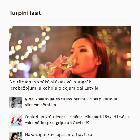
Turpini lasīt
No rītdienas spēkā stāsies vēl stingrāki
ierobežojumi alkohola pieejamībai Latvijā
Ķīnā izplatās jauns vīruss; slimnīcas pārpildītas ar
slimiem bērniem
Seniori un grūtnieces – zināms, cik daudzi šogad izvēlas
vakcinēties pret gripu un Covid-19
Mazā «aptieka» tējas un kafijas tasē