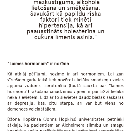
mazkustīgums, alkohola
lietošana un smēķēšana.
Savukārt kā papildu riska
faktori tiek minēti
hipertensija, kā arī
paaugstināts holesterīna un
cukura līmenis asinīs.
“Laimes hormonam” ir nozīme
Kā atklāj pētījumi, nozīme ir arī hormoniem. Lai gan
vīriešiem gadu laikā tiek novērots lielāks smadzeņu vielas
apjoma zudums, serotonīna (tautā saukta par “laimes
hormonu”) ražošana smadzenēs viņiem ir par 52% lielāka
nekā sievietēm. Līdz ar to sievietes daudz biežāk saskaras
ar depresiju, kas, citu starpā, arī var būt viens no
demences veicinātājiem.
Džona Hopkinsa (Johns Hopkins) universitātes pētnieki
atklāja, ka pacientiem ar Alcheimera slimību un smagu