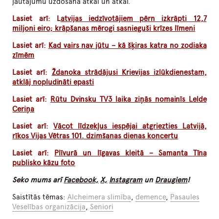
jautājumu uzdošana atkal un atkal.
Lasiet arī: L
atvijas iedzīvotājiem pērn izkrāpti 12,7
miljoni eiro; krāpšanas mērogi sasnieguši krīzes līmeni
Lasiet arī:
Kad vairs nav jūtu – kā šķiras katra no zodiaka
zīmēm
Lasiet arī:
Ždanoka strādājusi Krievijas izlūkdienestam,
atklāj nopludināti epasti
Lasiet arī:
Rūtu Dvinsku TV3 laika ziņās nomainīs Lelde
Ceriņa
Lasiet arī:
Vācot līdzekļus iespējai atgriezties Latvijā,
rīkos Vijas Vētras 101. dzimšanas dienas koncertu
Lasiet arī:
Plīvurā un līgavas kleitā – Samanta Tīna
publisko kāzu foto
Seko mums arī
Facebook,
X,
Instagram
un
Draugiem
!
Saistītās tēmas:
Alcheimera slimība
,
demence
,
Pasaules
Veselības organizācija
,
Seniori