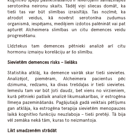
kognitīvo spēju pasliktināšanos ir ievērojami samazinājies
serotonīna neironu skaits. Tādēļ viņi sliecas domāt, ka
tieši tas var būt slimības izraisītājs. Tas nozīmē, ka
atrodot veidus, kā novērst serotonīna zudumus
organismā, iespējams, mediķiem izdotos palēnināt vai pat
apturēt Alcheimera slimības un citu demences veidu
progresēšanu.
Līdztekus tam demences pētnieki analizē arī citu
hormonu izmaiņu korelāciju ar šo slimību.
Sievietēm demences risks – lielāks
Statistika atklāj, ka demence vairāk skar tieši sievietes.
Analizējot, piemēram, Alcheimera pacientus pēc
dzimuma, redzams, ka divas trešdaļas ir tieši sievietes.
Iemeslu tam var būt ļoti daudz, bet viens no virzieniem,
kurā pētnieki pašlaik analizē likumsakarības, ir estrogēna
līmeņa pazemināšanās. Pagājušajā gadā veiktais pētījums
gan atklāja, ka estrogēna terapija sievietēm menopauzes
laikā kognitīvo funkciju neuzlaboja – tieši pretēji. Tā bija
vēl zemāka nekā tām, kuras to neizmantoja.
Likt smadzenēm strādāt