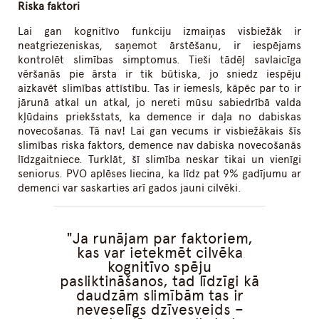
Riska faktori
Lai gan kognitīvo funkciju izmaiņas visbiežāk ir
neatgriezeniskas, saņemot ārstēšanu, ir iespējams
kontrolēt slimības simptomus. Tieši tādēļ savlaicīga
vēršanās pie ārsta ir tik būtiska, jo sniedz iespēju
aizkavēt slimības attīstību. Tas ir iemesls, kāpēc par to ir
jārunā atkal un atkal, jo nereti mūsu sabiedrībā valda
kļūdains priekšstats, ka demence ir daļa no dabiskas
novecošanas. Tā nav! Lai gan vecums ir visbiežākais šīs
slimības riska faktors, demence nav dabiska novecošanās
līdzgaitniece. Turklāt, šī slimība neskar tikai un vienīgi
seniorus. PVO aplēses liecina, ka līdz pat 9% gadījumu ar
demenci var saskarties arī gados jauni cilvēki.
Ja runājam par faktoriem,
kas var ietekmēt cilvēka
kognitīvo spēju
pasliktināšanos, tad līdzīgi kā
daudzām slimībām tas ir
neveselīgs dzīvesveids –