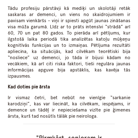
Tādu profesiju pārstāvji kā mediķi un skolotāji retāk
saskaras ar demenci, un viens no skaidrojumiem ir
pavisam vienkāršs – viņi ir spiesti apgūt jaunas zināšanas
visa mūža garumā. Līdz ar to prāts intensīvi “strādā” arī
60, 70 un pat 80 gados. To pierāda arī pētījums, kur
ilgstošā laika periodā tika analizētas katoļu mūķeņu
kognitīvās funkcijas un to izmaiņas. Pētījuma rezultāti
apliecina, ka situācijās, kad cilvēkam teorētiski bija
“nosliece” uz demenci, jo tāda ir bijusi kādam no
vecākiem, kā arī citi riska faktori, tieši regulāra jaunas
informācijas apguve bija apstāklis, kas kavēja tās
izpausmes.
Kad doties pie ārsta
Ir vismaz četri, bet nebūt ne vienīgie “sarkanie
karodziņi”, kas var liecināt, ka cilvēkam, iespējams, ir
demence un tādēļ ir nepieciešama vizīte pie ģimenes
ārsta, kurš tad nosūtīs tālāk pie neirologa.
Pirmkārt, senioram ir