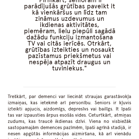
parādījušās grūtības paveikt it
kā vienkāršus un līdz tam
zināmus uzdevumus un
ikdienas aktivitātes,
piemēram, lielu piepūli sagādā
dažādu funkciju izmantošana
TV vai citās ierīcēs. Otrkārt,
grūtības izteikties un nosaukt
pazīstamus priekšmetus vai
nespēja atpazīt draugus un
tuviniekus.
Treškārt, par demenci var liecināt straujas garastāvokļa
izmaiņas, kas ietekmē arī personību. Seniors ir kļuvis
izteikti apjucis, aizdomīgs, depresīvs vai bailīgs. It īpaši
tas var izpausties ārpus esošās vides. Ceturtkārt, atmiņas
zudums, kas traucē ikdienas dzīvi. Viena no visbiežāk
sastopamajām demences pazīmēm, īpaši agrīnā stadijā, ir
nesen apgūtās informācijas aizmiršana, kā arī vienādu