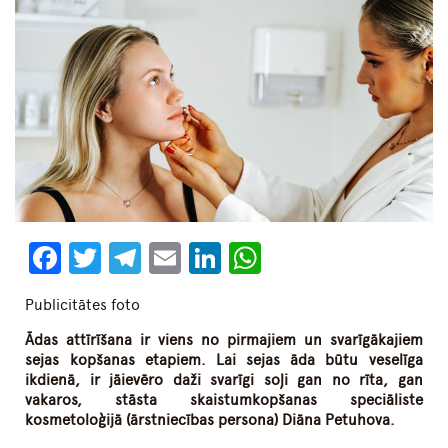
Facebook
Twitter
Telegram
Email
LinkedIn
WhatsApp
Publicitātes foto
Ādas attīrīšana ir viens no pirmajiem un svarīgākajiem
sejas kopšanas etapiem. Lai sejas āda būtu veselīga
ikdienā, ir jāievēro daži svarīgi soļi gan no rīta, gan
vakaros, stāsta skaistumkopšanas speciāliste
kosmetoloģij
ā
(ārstniecības persona) Diāna Petuhova.