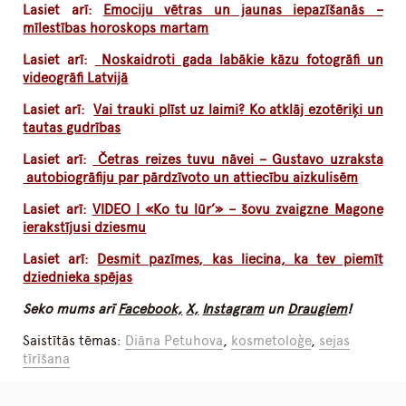
Lasiet arī:
Emociju vētras un jaunas iepazīšanās –
mīlestības horoskops martam
Lasiet arī:
Noskaidroti gada labākie kāzu fotogrāfi un
videogrāfi Latvijā
Lasiet arī:
Vai trauki plīst uz laimi? Ko atklāj ezotēriķi un
tautas gudrības
Lasiet arī:
Četras reizes tuvu nāvei – Gustavo uzraksta
autobiogrāfiju par pārdzīvoto un attiecību aizkulisēm
Lasiet arī:
VIDEO | «Ko tu lūr’» – šovu zvaigzne Magone
ierakstījusi dziesmu
Lasiet arī:
Desmit pazīmes, kas liecina, ka tev piemīt
dziednieka spējas
Seko mums arī
Facebook,
X,
Instagram
un
Draugiem
!
Saistītās tēmas:
Diāna Petuhova
,
kosmetoloģe
,
sejas
tīrīšana