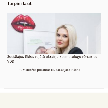
Turpini lasīt
Sociālajos tīklos vajātā ukraiņu kosmetoloģe vērsusies
VDD
10 visbiežāk pieļautās kļūdas sejas tīrīšanā