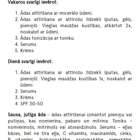
Vakaros svarīgi ievērot:
Ādas attīrīšana ar micerālo ūdeni.
Ādas attīrīšana ar attīrošu līdzekli (putas, gēls,
pieniņš). Vieglas masāžas kustības, atkārtot 2x,
noskalot ar ūdeni.
Ādas tonizācija ar toniku.
Serums
Krēms
Dienā svarīgi ievērot:
Ādas attīrīšana ar attīrošu līdzekli (putas, gēls,
pieniņš). Vieglas masāžas kustības 1x, noskalot ar
ūdeni.
Serums
Krēms
SPF 30-50
Sausa, jutīga āda
– ādas attīrīšanai izmantot pieniņu vai
putiņas, kas nomierina, pabaro un mitrina. Toniks –
nomierinošs, mitrinošs vai atsvaidzinošs. Serums – eļļas
bāzes, bet ne tīra eļļa, C vitamīns, niacinamīds, cinks,
B vitamīns, hialuronskābe, azalainskābe, pienskābe,