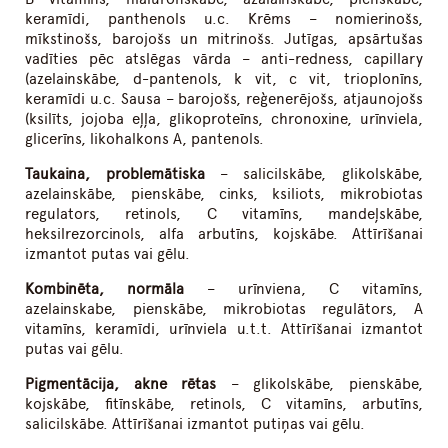
keramīdi, panthenols u.c. Krēms – nomierinošs,
mīkstinošs, barojošs un mitrinošs. Jutīgas, apsārtušas
vadīties pēc atslēgas vārda – anti-redness, capillary
(azelainskābe, d-pantenols, k vit, c vit, trioplonīns,
keramīdi u.c. Sausa – barojošs, reģenerējošs, atjaunojošs
(ksilīts, jojoba eļļa, glikoproteīns, chronoxine, urīnviela,
glicerīns, likohalkons A, pantenols.
Taukaina, problemātiska
– salicilskābe, glikolskābe,
azelainskābe, pienskābe, cinks, ksiliots, mikrobiotas
regulators, retinols, C vitamīns, mandeļskābe,
heksilrezorcinols, alfa arbutīns, kojskābe. Attīrīšanai
izmantot putas vai gēlu.
Kombinēta, normāla
– urīnviena, C vitamīns,
azelainskabe, pienskābe, mikrobiotas regulātors, A
vitamīns, keramīdi, urīnviela u.t.t. Attīrīšanai izmantot
putas vai gēlu.
Pigmentācija, akne rētas
– glikolskābe, pienskābe,
kojskābe, fitīnskābe, retinols, C vitamīns, arbutīns,
salicilskābe. Attīrīšanai izmantot putiņas vai gēlu.