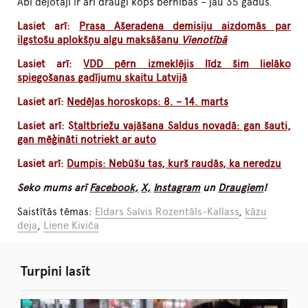
Abi dejotāji ir arī draugi kopš bērnības – jau 35 gadus.
Lasiet arī:
Prasa Ašeradena demisiju aizdomās par
ilgstošu aplokšņu algu maksāšanu
Vienotībā
Lasiet arī:
VDD pērn izmeklējis līdz šim lielāko
spiegošanas gadījumu skaitu Latvijā
Lasiet arī:
Nedēļas horoskops: 8. – 14. marts
Lasiet arī: S
taltbriežu vajāšana Saldus novadā: gan šauti,
gan mēģināti notriekt ar auto
Lasiet arī:
Dumpis: Nebūšu tas, kurš raudās, ka neredzu
Seko mums arī
Facebook,
X,
Instagram
un
Draugiem
!
Saistītās tēmas:
Eldars Salvis Rozentāls-Kallass
,
kāzu
deja
,
Liene Kiviča
Turpini lasīt