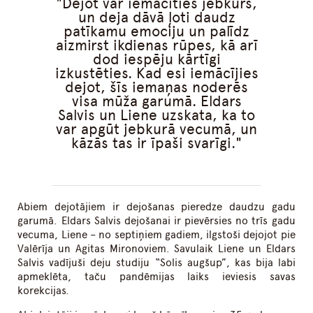
Dejot var iemācīties jebkurš,
un deja dāvā ļoti daudz
patīkamu emociju un palīdz
aizmirst ikdienas rūpes, kā arī
dod iespēju kārtīgi
izkustēties. Kad esi iemācījies
dejot, šīs iemaņas noderēs
visa mūža garumā. Eldars
Salvis un Liene uzskata, ka to
var apgūt jebkurā vecumā, un
kāzās tas ir īpaši svarīgi.
Abiem dejotājiem ir dejošanas pieredze daudzu gadu
garumā. Eldars Salvis dejošanai ir pievērsies no trīs gadu
vecuma, Liene – no septiņiem gadiem, ilgstoši dejojot pie
Valērīja un Agitas Mironoviem. Savulaik Liene un Eldars
Salvis vadījuši deju studiju “Solis augšup”, kas bija labi
apmeklēta, taču pandēmijas laiks ieviesis savas
korekcijas.