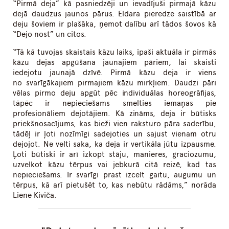
“Pirmā deja” kā pasniedzēji un ievadījuši pirmajā kāzu
dejā daudzus jaunos pārus. Eldara pieredze saistībā ar
deju šoviem ir plašāka, ņemot dalību arī tādos šovos kā
“Dejo nost” un citos.
“Tā kā tuvojas skaistais kāzu laiks, īpaši aktuāla ir pirmās
kāzu dejas apgūšana jaunajiem pāriem, lai skaisti
iedejotu jaunajā dzīvē. Pirmā kāzu deja ir viens
no svarīgākajiem pirmajiem kāzu mirkļiem. Daudzi pāri
vēlas pirmo deju apgūt pēc individuālas horeogrāfijas,
tāpēc ir nepieciešams smelties iemaņas pie
profesionāliem dejotājiem. Kā zināms, deja ir būtisks
priekšnosacījums, kas bieži vien raksturo pāra saderību,
tādēļ ir ļoti nozīmīgi sadejoties un sajust vienam otru
dejojot. Ne velti saka, ka deja ir vertikāla jūtu izpausme.
Ļoti būtiski ir arī izkopt stāju, manieres, graciozumu,
uzvelkot kāzu tērpus vai jebkurā citā reizē, kad tas
nepieciešams. Ir svarīgi prast izcelt gaitu, augumu un
tērpus, kā arī pietušēt to, kas nebūtu rādāms,” norāda
Liene Kiviča.