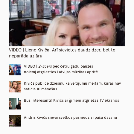
VIDEO | Liene Kiviča: Arī sievietes daudz dzer, bet to
neparāda uz āru
VIDEO |
Z-Scars
pēc četru gadu pauzes
nolemj atgriezties Latvijas mūzikas apritē
Kivičs publicē dziesmu kā veltījumu meitām, kuras nav
saticis 10 mēnešus
Būs interesanti! Kivičs ar ģimeni atgriežas TV ekrānos
Andris Kivičs sievai svētkos pasniedzis īpašu dāvanu