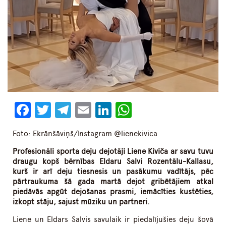
Facebook
Twitter
Telegram
Email
LinkedIn
WhatsApp
Foto: Ekrānšāviņš/Instagram @lienekivica
Profesionāli sporta deju dejotāji Liene Kiviča ar savu tuvu
draugu kopš bērnības Eldaru Salvi Rozentālu-Kallasu,
kurš ir arī deju tiesnesis un pasākumu vadītājs, pēc
pārtraukuma šā gada martā dejot gribētājiem atkal
piedāvās apgūt dejošanas prasmi, iemācīties kustēties,
izkopt stāju, sajust mūziku un partneri.
Liene un Eldars Salvis savulaik ir piedalījušies deju šovā