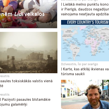
| Lielākā melno punktu konc
ir Pierīgā; daudzos negadīj
menēm
Lidl
veikalos
vainojama neatļauta apdzīš
Dzīvesstils, Īsi par svarīgo
| Karte, kas atklāj ikvienas va
tūrisma saukli
vesstils
asaules toksiskākās valstis vienā
tē
vesstils
| Paziņoti pasaules bīstamākie
ojumu galamērķi