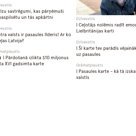
vesstils
ilzu sastrēgumi, kas pārņēmuši
vaspilsētu un tās apkārtni
Dzīvesstils
| Ceļotājs nolēmis radīt emo
vesstils
Lielbritānijas karti
atra valsts ir pasaules līderis! Ar ko
eļas Latvija?
Dzīvesstils
| Šī karte tev parādīs vējainā
matplaukts
uz pasaules
| Pārdošanā izlikta $10 miljonus
ta XVI gadsimta karte
Grāmatplaukts
| Pasaules karte – kā tā izska
valstīs