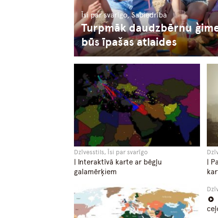
Īsi par svarīgo, Sabiedrība
Turpmāk daudzbērnu ģi
būs īpašas atlaides
Dzīvesstils, Īsi par svarīgo
Dzī
| Interaktīvā karte ar bēgļu
| P
galamērķiem
kar
Dzī
ceļ