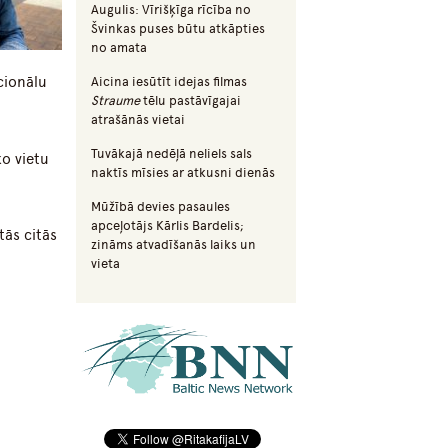
Augulis: Vīrišķīga rīcība no
Švinkas puses būtu atkāpties
no amata
cionālu
Aicina iesūtīt idejas filmas
Straume
tēlu pastāvīgajai
atrašānās vietai
Tuvākajā nedēļā neliels sals
ko vietu
naktīs mīsies ar atkusni dienās
Mūžībā devies pasaules
apceļotājs Kārlis Bardelis;
tās citās
zināms atvadīšanās laiks un
vieta