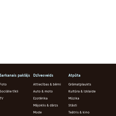
Sarkanais paklājs
Dzīvesveids
Atpūta
Foto
Attiecības & bērni
Grāmatplaukts
Sociālie tīkli
Auto & moto
Kultūra & Izklaide
TV
Ezotērika
Mūzika
Mājoklis & dārzs
Stāsti
Mode
Teātris & kino