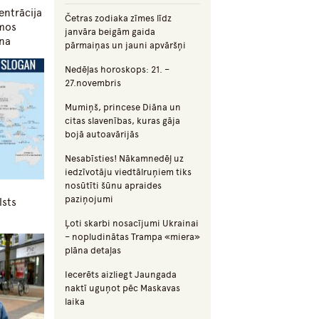
entrācija
Četras zodiaka zīmes līdz
umos
janvāra beigām gaida
ana
pārmaiņas un jauni apvāršņi
Nedēļas horoskops: 21. –
27.novembris
Mumiņš, princese Diāna un
citas slavenības, kuras gāja
bojā autoavārijās
Nesabīsties! Nākamnedēļ uz
iedzīvotāju viedtālruņiem tiks
nosūtīti šūnu apraides
paziņojumi
lsts
Ļoti skarbi nosacījumi Ukrainai
– nopludinātas Trampa «miera»
plāna detaļas
Iecerēts aizliegt Jaungada
naktī uguņot pēc Maskavas
laika