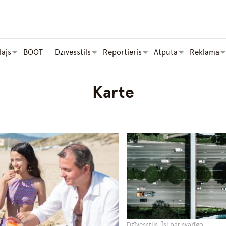
lājs
BOOT
Dzīvesstils
Reportieris
Atpūta
Reklāma
Karte
Dzīvesstils, Īsi par svarīgo