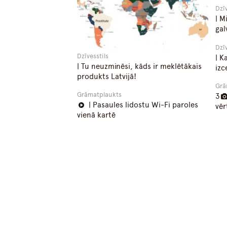
Dzī
| M
gal
Dzī
Dzīvesstils
| K
| Tu neuzminēsi, kāds ir meklētākais
izc
produkts Latvijā!
Grā
Grāmatplaukts
3
| Pasaules lidostu Wi-Fi paroles
vēr
vienā kartē