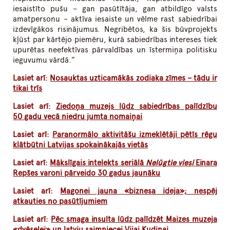
iesaistīto pušu – gan pasūtītāja, gan atbildīgo valsts
amatpersonu – aktīva iesaiste un vēlme rast sabiedrībai
izdevīgākos risinājumus. Negribētos, ka šis būvprojekts
kļūst par kārtējo piemēru, kurā sabiedrības intereses tiek
upurētas neefektīvas pārvaldības un īstermiņa politisku
ieguvumu vārdā.”
Lasiet arī:
Nosauktas uzticamākās zodiaka zīmes – tādu ir
tikai trīs
Lasiet arī:
Ziedoņa muzejs lūdz sabiedrības palīdzību
50 gadu vecā niedru jumta nomaiņai
Lasiet arī:
Paranormālo aktivitāšu izmeklētāji pētīs rēgu
klātbūtni Latvijas spokainākajās vietās
Lasiet arī:
Mākslīgais intelekts seriālā
Nelūgtie viesi
Einara
Repšes varoni pārveido 30 gadus jaunāku
Lasiet arī:
Magonei jauna «biznesa ideja»; nespēj
atkauties no pasūtījumiem
Lasiet arī:
Pēc smaga insulta lūdz palīdzēt Maizes muzeja
«dvēselei» un latvju saimniecei Vijai Kudiņai