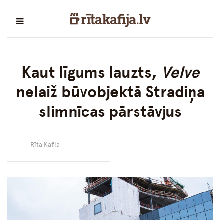
Kaut līgums lauzts,
Velve
nelaiž būvobjektā Stradiņa
slimnīcas pārstāvjus
Rīta Kafija