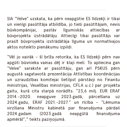
SIA “Velve” uzskata, ka pērn neapgūtie ES līdzekļi ir tikai
un vienīgi pasūtītāja atbildība, jo tieši pasūtītājam, nevis
būvkompānijai, pastāv līgumiskās attiecības ar
būvprojekta izstrādātāju. Attiecīgi tikai pasūtītājs var
prasīt būvprojekta izstrādātāja līguma un normatīvajos
aktos noteikto pienākumu izpildi.
“Vēl jo vairāk – šī brīža retorika, ka ES līdzekļi pērn nav
apgūti būvnieka vainas dēļ ir klaji meli. To apliecina gan
“Velve” sarakste ar pasūtītāju, gan arī PSKUS pērn
augustā sagatavotā prezentācija Attīstības koordinācijas
un uzraudzības komitejai (ietilpst pārstāvji no Finanšu
ministrijas, Veselības ministrijas, CFLA u.c.) par projekta
gaitu, kurā cita starpā norādīts: “23,6 milj. EUR ERAF
2014.-2020. neapguve 2023.gadā, pārcelšana uz
2024.gadu, ERAF 2021.-2027.” un rīcība – “Lēmuma
virzīšana Ministru kabinetā par finansējuma pārdali
2024.gadam (2023.gadā neapgūtā finansējuma
apmērā)”,” teikts paziņojumā.