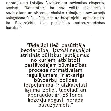
norādījis arī Latvijas Būvinženieru savienības eksperts,
secinot: “Konstatēts, ka nav veikta inženiertīklu
savietošana un sistēmu tehnisko risinājumu savstarpējā
salāgošana.”; “…..Piezīmes uz būvprojekta apliecina to,
ka Būvprojekts tiks papildināts autoruzraudzības
kārtībā.”
Tādejādi tieši pasūtītāja
bezdarbība, ilgstoši nespējot
atrisināt būtiskus jautājumus,
no kuriem, atbilstoši
pastāvošajam būvniecības
procesa normatīvajam
regulējumam, ir atkarīga
būvdarbu izpildes
iespējamība, ir aizkavējusi
līguma izpildi, tādējādi arī
apdraudot arī ES fondu
līdzekļu apguvi, norāda
būvuzņēmējs.