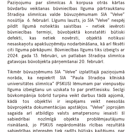
Paziņojumu par slimnīcas A korpusa otrās kārtas
būvdarbu veikšanas būvniecības līguma pārtraukšanu
Stradiņa slimnīcas valde būvuzņēmumam SIA “Velve”
nosūtīja 6. februārī. Līgums lauzts, jo SIA “Velve” nespēj
pildīt līgumā noteiktās saistības – netiek ievēroti
būvniecības termiņi, būvobjektā konstatēti būtiski
defekti, kas netiek novērsti, objektā notikusi
nesaskaņotu apakšuzņēmēju nodarbināšana, kā arī fiksēti
citi līguma pārkāpumi. Būvniecības līgums tiks izbeigts ar
2024. gada 13. februāri, un patlaban Stradiņa slimnīca
gatavojas būvobjekta pārņemšanai 20. februārī.
Tikmēr būvuzņēmums SIA “Velve” izplatītajā paziņojumā
norāda, ka nepiekrīt SIA “Paula Stradiņa klīniskā
universitātes slimnīca” (PSKUS) lēmumam par vienpusēju
līguma izbeigšanu un uzskata to par prettiesisku. Secīgi
būvkompānija šobrīd turpina veikt darbus tādā apjomā,
kādā tos objektīvi ir iespējams veikt neesošās
būvprojekta dokumentācijas apstākļos. “Velve” joprojām
sagaida arī atbildīgo valsts amatpersonu iesaisti šī
sabiedrībai nozīmīgā objekta problēmjautājumu
risināšanā, jo PSKUS nepārdomātās rīcības rezultātā
sabiedrības interesēm tiek radīts būtisks kaitējums, par