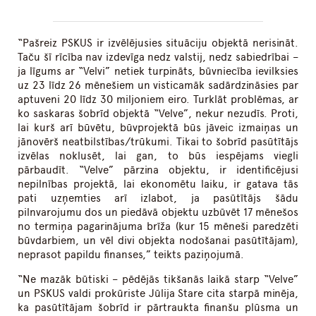
“Pašreiz PSKUS ir izvēlējusies situāciju objektā nerisināt.
Taču šī rīcība nav izdevīga nedz valstij, nedz sabiedrībai –
ja līgums ar “Velvi” netiek turpināts, būvniecība ievilksies
uz 23 līdz 26 mēnešiem un visticamāk sadārdzināsies par
aptuveni 20 līdz 30 miljoniem eiro. Turklāt problēmas, ar
ko saskaras šobrīd objektā “Velve”, nekur nezudīs. Proti,
lai kurš arī būvētu, būvprojektā būs jāveic izmaiņas un
jānovērš neatbilstības/trūkumi. Tikai to šobrīd pasūtītājs
izvēlas noklusēt, lai gan, to būs iespējams viegli
pārbaudīt. “Velve” pārzina objektu, ir identificējusi
nepilnības projektā, lai ekonomētu laiku, ir gatava tās
pati uzņemties arī izlabot, ja pasūtītājs šādu
pilnvarojumu dos un piedāvā objektu uzbūvēt 17 mēnešos
no termiņa pagarinājuma brīža (kur 15 mēneši paredzēti
būvdarbiem, un vēl divi objekta nodošanai pasūtītājam),
neprasot papildu finanses,” teikts paziņojumā.
“Ne mazāk būtiski – pēdējās tikšanās laikā starp “Velve”
un PSKUS valdi prokūriste Jūlija Stare cita starpā minēja,
ka pasūtītājam šobrīd ir pārtraukta finanšu plūsma un