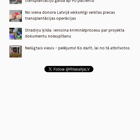
transplantāciju gaida ap 90 pacientu
No viena donora Latvijā veiksmīgi veiktas piecas
transplantācijas operācijas
Stradiņu ķilda: ierosina kriminālprocesu par projekta
dokumentu nolaupīšanu
Nelūgtais viesis – pelējums! Ko darīt, lai no tā atbrīvotos