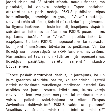
jādod risinājumi ES struktūrfondu naudu finansējuma
piesaistei, lai objektu pabeigtu. Tāpēc patlaban,
atskatoties uz pāris nedēļu PSKUS publiskās telpas
komunikāciju, apmelojot un graujot “Velve” reputāciju,
un zinot reālo situāciju, šobrīd nākas izdarīt pieņēmumu,
ka līguma laušanas patiesie iemesli, iespējams, vispār ir
saistāmi ar laika novilcināšanu no PSKUS puses. Jauns
iepirkums, tiesāšanās ar “Velve” ir papildu laiks. Un,
iespējams, šis laiks PSKUS ir nepieciešams, lai saprastu,
kur ņemt finansējumu būvdarbu turpināšanai. Vai šie
līdzekļi jau ir pieprasījuši no ERAF fondiem, nav zināms.
Nav zināms arī tas, vai un kādā termiņā nepieciešamos
līdzekļus pasūtītājs varētu saņemt,” skaidro
būvuzņēmējs.
“Tāpēc pašlaik neturpinot darbus, ir jautājums, kā un
kurš garantēs atbildību par to, ka sabiedrībai ilgstoši
netiek nodrošināta mūsdienīga medicīnas iestāde? Kas
atbildēs par jaunu resursu izlietojumu, kurus varēja
novirzīt citiem svarīgiem mērķiem, lai mazinātu mūsu
valsts atpalicību salīdzinājumā ar citām Eiropas
Savienības dalībvalstīm? PSKUS valde un padome?
Veselības vai finanšu ministriju ierēdņi un ministri?”