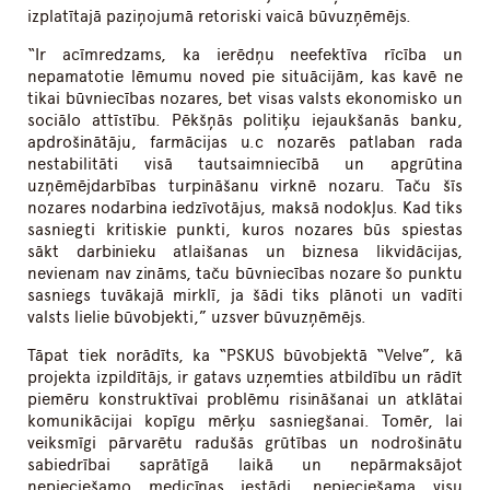
izplatītajā paziņojumā retoriski vaicā būvuzņēmējs.
“Ir acīmredzams, ka ierēdņu neefektīva rīcība un
nepamatotie lēmumu noved pie situācijām, kas kavē ne
tikai būvniecības nozares, bet visas valsts ekonomisko un
sociālo attīstību. Pēkšņās politiķu iejaukšanās banku,
apdrošinātāju, farmācijas u.c nozarēs patlaban rada
nestabilitāti visā tautsaimniecībā un apgrūtina
uzņēmējdarbības turpināšanu virknē nozaru. Taču šīs
nozares nodarbina iedzīvotājus, maksā nodokļus. Kad tiks
sasniegti kritiskie punkti, kuros nozares būs spiestas
sākt darbinieku atlaišanas un biznesa likvidācijas,
nevienam nav zināms, taču būvniecības nozare šo punktu
sasniegs tuvākajā mirklī, ja šādi tiks plānoti un vadīti
valsts lielie būvobjekti,” uzsver būvuzņēmējs.
Tāpat tiek norādīts, ka “PSKUS būvobjektā “Velve”, kā
projekta izpildītājs, ir gatavs uzņemties atbildību un rādīt
piemēru konstruktīvai problēmu risināšanai un atklātai
komunikācijai kopīgu mērķu sasniegšanai. Tomēr, lai
veiksmīgi pārvarētu radušās grūtības un nodrošinātu
sabiedrībai saprātīgā laikā un nepārmaksājot
nepieciešamo medicīnas iestādi, nepieciešama visu