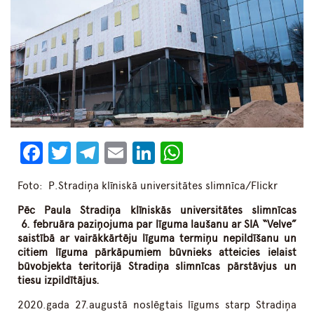
Facebook
Twitter
Telegram
Email
LinkedIn
WhatsApp
Foto: P.Stradiņa klīniskā universitātes slimnīca/Flickr
Pēc Paula Stradiņa klīniskās universitātes slimnīcas
6. februāra paziņojuma par līguma laušanu ar SIA “Velve”
saistībā ar vairākkārtēju līguma termiņu nepildīšanu un
citiem līguma pārkāpumiem būvnieks atteicies ielaist
būvobjekta teritorijā Stradiņa slimnīcas pārstāvjus un
tiesu izpildītājus.
2020.gada 27.augustā noslēgtais līgums starp Stradiņa