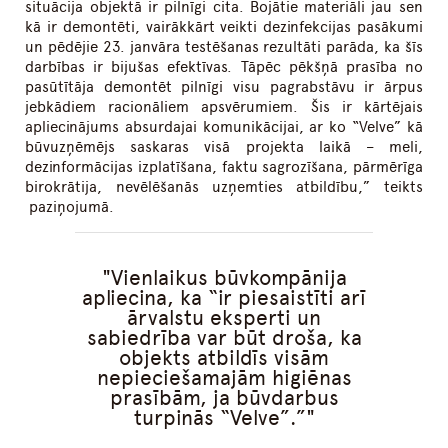
situācija objektā ir pilnīgi cita. Bojātie materiāli jau sen
kā ir demontēti, vairākkārt veikti dezinfekcijas pasākumi
un pēdējie 23. janvāra testēšanas rezultāti parāda, ka šīs
darbības ir bijušas efektīvas. Tāpēc pēkšņā prasība no
pasūtītāja demontēt pilnīgi visu pagrabstāvu ir ārpus
jebkādiem racionāliem apsvērumiem. Šis ir kārtējais
apliecinājums absurdajai komunikācijai, ar ko “Velve” kā
būvuzņēmējs saskaras visā projekta laikā – meli,
dezinformācijas izplatīšana, faktu sagrozīšana, pārmērīga
birokrātija, nevēlēšanās uzņemties atbildību,” teikts
paziņojumā.
Vienlaikus būvkompānija
apliecina, ka “ir piesaistīti arī
ārvalstu eksperti un
sabiedrība var būt droša, ka
objekts atbildīs visām
nepieciešamajām higiēnas
prasībām, ja būvdarbus
turpinās “Velve”.”