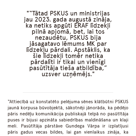
“Tātad PSKUS un ministrijas
jau 2023. gada augustā zināja,
ka netiks apgūti ERAF līdzekļi
pilnā apjomā, bet, lai tos
nezaudētu, PSKUS bija
jāsagatavo lēmums MK par
līdzekļu pārdali. Apstāklis, ka
šie līdzekļi tomēr netika
pārdalīti ir tikai un vienīgi
pasūtītāja tieša atbildība,”
uzsver uzņēmējs.
“Attiecībā uz konstatēto pelējuma sēnes klātbūtni PSKUS
jaunā korpusa būvobjektā, sākotnēji jānorāda, ka pēdējo
pāris nedēļu komunikācija publiskajā telpā no pasūtītāja
puses ir bijusi apzināta sabiedrības maldināšana un klaji
meli. Pasūtītāja pārstāve Gundega Vārpa ir izplatījusi
pāris gadus vecas bildes, lai gan vienlaikus zināja, ka