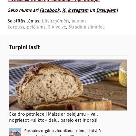
Seko mums arī
Facebook,
X,
Instagram
un
Draugiem
!
Saistītās tēmas:
būvuzņēmējs
,
jaunais
korpuss
,
pelējums
,
SIA Velve
,
Stradiņa slimnīca
Turpini lasīt
Skaidro pētniece | Maize ar pelējumu – vai,
nogriežot «slikto» daļu, pārējo ēst ir droši
Pasaules orgānu ziedošanas diena: Latvijā