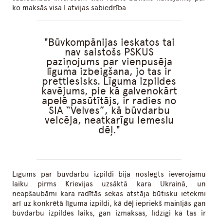
ko maksās visa Latvijas sabiedrība.
Būvkompānijas ieskatos tai
nav saistošs PSKUS
paziņojums par vienpusēja
līguma izbeigšana, jo tas ir
prettiesisks. Līguma izpildes
kavējums, pie kā galvenokārt
apelē pasūtītājs, ir radies no
SIA “Velves”, kā būvdarbu
veicēja, neatkarīgu iemeslu
dēļ.
Līgums par būvdarbu izpildi bija noslēgts ievērojamu
laiku pirms Krievijas uzsāktā kara Ukrainā, un
neapšaubāmi kara radītās sekas atstāja būtisku ietekmi
arī uz konkrētā līguma izpildi, kā dēļ iepriekš mainījās gan
būvdarbu izpildes laiks, gan izmaksas, līdzīgi kā tas ir