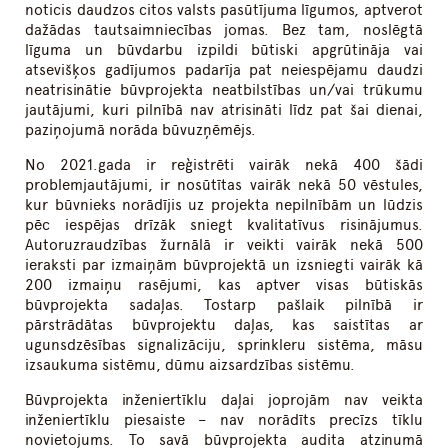
noticis daudzos citos valsts pasūtījuma līgumos, aptverot
dažādas tautsaimniecības jomas. Bez tam, noslēgtā
līguma un būvdarbu izpildi būtiski apgrūtināja vai
atsevišķos gadījumos padarīja pat neiespējamu daudzi
neatrisinātie būvprojekta neatbilstības un/vai trūkumu
jautājumi, kuri pilnībā nav atrisināti līdz pat šai dienai,
paziņojumā norāda būvuzņēmējs.
No 2021.gada ir reģistrēti vairāk nekā 400 šādi
problemjautājumi, ir nosūtītas vairāk nekā 50 vēstules,
kur būvnieks norādījis uz projekta nepilnībām un lūdzis
pēc iespējas drīzāk sniegt kvalitatīvus risinājumus.
Autoruzraudzības žurnālā ir veikti vairāk nekā 500
ieraksti par izmaiņām būvprojektā un izsniegti vairāk kā
200 izmaiņu rasējumi, kas aptver visas būtiskās
būvprojekta sadaļas. Tostarp pašlaik pilnībā ir
pārstrādātas būvprojektu daļas, kas saistītas ar
ugunsdzēsības signalizāciju, sprinkleru sistēma, māsu
izsaukuma sistēmu, dūmu aizsardzības sistēmu.
Būvprojekta inženiertīklu daļai joprojām nav veikta
inženiertīklu piesaiste – nav norādīts precīzs tīklu
novietojums. To savā būvprojekta audita atzinumā