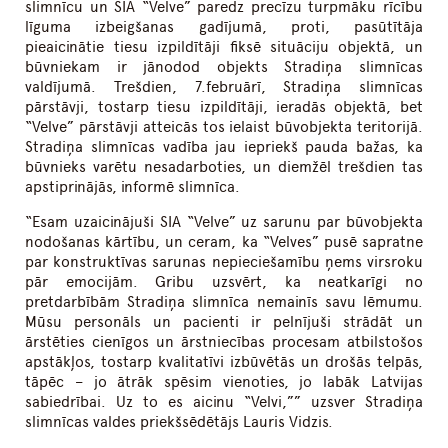
slimnīcu un SIA “Velve” paredz precīzu turpmāku rīcību
līguma izbeigšanas gadījumā, proti, pasūtītāja
pieaicinātie tiesu izpildītāji fiksē situāciju objektā, un
būvniekam ir jānodod objekts Stradiņa slimnīcas
valdījumā. Trešdien, 7.februārī, Stradiņa slimnīcas
pārstāvji, tostarp tiesu izpildītāji, ieradās objektā, bet
“Velve” pārstāvji atteicās tos ielaist būvobjekta teritorijā.
Stradiņa slimnīcas vadība jau iepriekš pauda bažas, ka
būvnieks varētu nesadarboties, un diemžēl trešdien tas
apstiprinājās, informē slimnīca.
“Esam uzaicinājuši SIA “Velve” uz sarunu par būvobjekta
nodošanas kārtību, un ceram, ka “Velves” pusē sapratne
par konstruktīvas sarunas nepieciešamību ņems virsroku
pār emocijām. Gribu uzsvērt, ka neatkarīgi no
pretdarbībām Stradiņa slimnīca nemainīs savu lēmumu.
Mūsu personāls un pacienti ir pelnījuši strādāt un
ārstēties cienīgos un ārstniecības procesam atbilstošos
apstākļos, tostarp kvalitatīvi izbūvētās un drošās telpās,
tāpēc – jo ātrāk spēsim vienoties, jo labāk Latvijas
sabiedrībai. Uz to es aicinu “Velvi,”” uzsver Stradiņa
slimnīcas valdes priekšsēdētājs Lauris Vidzis.